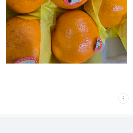
현
재
게
시
글
추
가
기