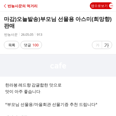
C
반농사꾼의 먹거리
앱으로보기
A
마감)오늘발송)부모님 선물용 아스미(희망향)
F
판매
작
작
조
반농사꾼
26.05.05
913
E
성
성
회
자
시
수
글
가
글
목록
댓글
100
가
간
자
자
크
크
기
기
크
작
게
게
한라봉.레드향.감귤합한 맛으로
맛이 아주 좋습니다.
*부모님 선물용/마을회관 선물기증 추천 드립니다*