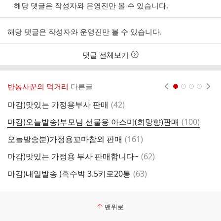
해당 댓글은 작성자와 운영진만 볼 수 있습니다.
해당 댓글은 작성자와 운영진만 볼 수 있습니다.
댓글 전체보기
반농사꾼의 먹거리
다른글
현재페이지 1
2
3
4
댓
마감)맛있는 가정용부사 판매
(
42
)
마
글
댓
마감)오늘발송)부모님 선물용 아스미(희망향)판매
(
100
)
마
글
댓
오늘발송분)가정용꼬마참외 판매
(
161
)
선
글
댓
마감)맛있는 가정용 부사 판매합니다~
(
62
)
마
글
댓
마감)내일발송 )흑수박 3.5키로20통
(
63
)
마
글
맨위로