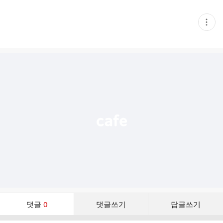
현
재
게
시
글
추
가
기
능
열
기
댓
댓글
0
댓글쓰기
답글쓰기
글
댓