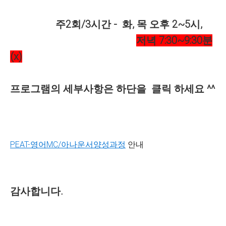
주
2
회
/3
시간
-
화
,
목
오후
2~5
시
,
저녁
7:30~9:30
분
(x)
프로그램의 세부사항은
하단을
클릭
하세요
^^
PEAT-
영어
MC/
아나운서양성과정
안내
감사합니다
.