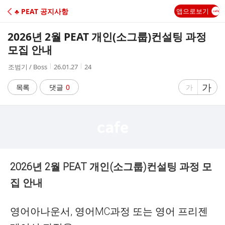
C
♣ PEAT 공지사항
앱으로보기
A
2026년 2월 PEAT 개인(소그룹)컨설팅 과정
F
모집 안내
작
작
조
조범기 / Boss
26.01.27
24
E
성
성
회
자
시
수
글
가
글
목록
댓글
0
가
간
자
자
크
크
기
기
크
작
게
게
2026
년
2
월
PEAT
개인
(
소그룹
)
컨설팅
과정
모
집
안내
영어아나운서, 영어MC과정 또는 영어 프리젠