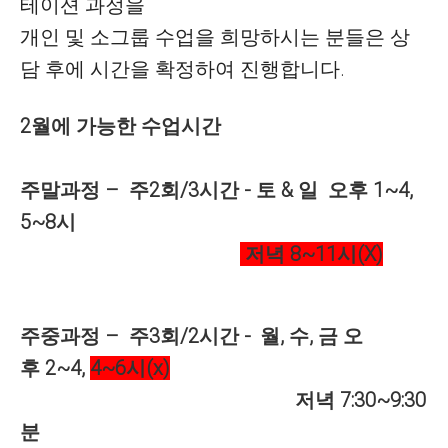
테이션 과정을
개인 및 소그룹 수업을 희망하시는 분들은 상
담 후에 시간을 확정하여 진행합니다.
2
월에
가능한
수업시간
주말과정
–
주
2
회
/3
시간
-
토
&
일
오후
1~4,
5~8시
저녁
8~11시(X)
주중과정
–
주
3
회
/2
시간
-
월
,
수
,
금
오
후
2~4,
4~6
시(x)
저녁
7:30~9:30
분