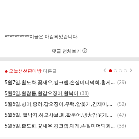
**********이글은 마감되었습니다.
댓글 전체보기
♣ 오늘생선판매방
다른글
현재페이지 1
2
3
4
댓
5월7일.활도화.꽃새우,킹크랩,손질미더덕회,홍게,활골뱅이,깐멍게,삼배체굴,바지락,가리비,장어,특大
(
29
)

글
댓
5월6일.활참돔,활갑오징어,활복어
(
38
)
금
글
댓
5월6일.병어,중하,갑오징어,우럭,암꽃게,간제미,황가오리,암치홍어,돌게,참돔,삼치,대하,특가숙성홍어회,건조생선
(
52
)
글
댓
5월6일. 뻘낙지,하모샤브.회,활문어,냉大암꽃게,매생이,바지락살,꼬막,칠게,백합,붕장어,아나고,홍어회,배오징어,청태김,건조중하
(
47
)
글
댓
5월6일.활도화.꽃새우,킹크랩,대게,손질미더덕회,홍게,활골뱅이,깐멍게,삼배체굴,바지락,가리비,장어,특大
(
33
)
글