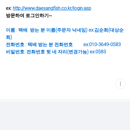
ex:
http://www.daesangfish.co.kr/login.asp
방문하여 로그인하기~
이름 : 택배 받는 분 이름(주문자 닉네임) ex:김순희(대상순
희)
전화번호 : 택배 받는 분 전화번호 ex:010-3649-0583
비밀번호: 전화번호 뒷 네 자리(변경가능) ex:0583
현
재
게
시
글
추
가
기
능
열
기