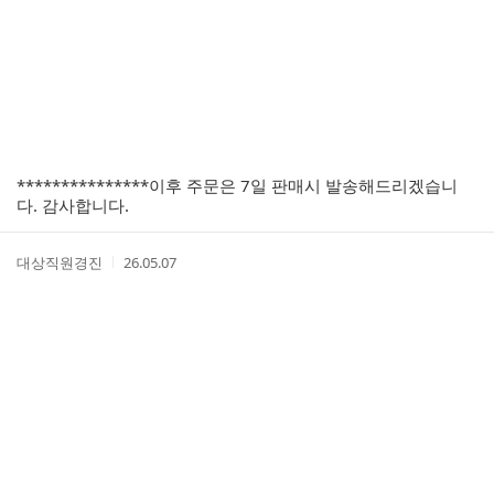
간
***************이후 주문은 7일 판매시 발송해드리겠습니
다. 감사합니다.
작
작
대상직원경진
26.05.07
성
성
자
시
간