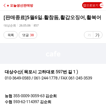
C
♣ 오늘생선판매방
앱으로보기
A
[판매종료]
5월6일.활참돔,활갑오징어,활복어
F
작
작
조
대상순희
26.05.06
857
성
성
회
E
자
시
수
글
가
글
목록
댓글
38
가
간
자
자
크
크
기
기
크
작
게
게
대상수산( 목포시 고하대로 597번 길 1 )
010-3649-0583 / 061-244-1778 / FAX 061-245-3539
농협 355-0009-3059-63 김순희
수협 593-62-114397 김순희