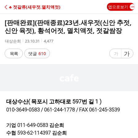
C
♣ 젓갈류(새우젓.멸치액젓)
앱으로보기
A
[판매완료]
(판매종료)23년.새우젓(신안 추젓,
F
신안 육젓), 황석어젓, 멸치액젓, 젓갈쌈장
작
작
조
대상순희
23.10.31
4,477
E
성
성
회
자
시
수
글
가
글
목록
댓글
610
가
간
자
자
크
크
기
기
크
작
게
게
대상수산( 목포시 고하대로 597번 길 1 )
010-3649-0583 / 061-244-1778 / FAX 061-245-3539
기업 011-649-0583 김순희
수협 593-62-114397 김순희