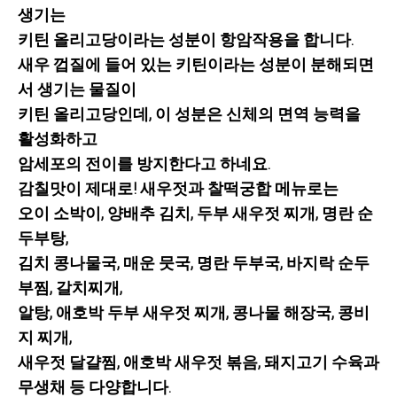
생기는
키틴 올리고당이라는 성분이 항암작용을 합니다.
새우 껍질에 들어 있는 키틴이라는 성분이 분해되면
서 생기는 물질이
키틴 올리고당인데, 이 성분은 신체의 면역 능력을
활성화하고
암세포의 전이를 방지한다고 하네요.
감칠맛이 제대로! 새우젓과 찰떡궁합 메뉴로는
오이 소박이, 양배추 김치, 두부 새우젓 찌개, 명란 순
두부탕,
김치 콩나물국, 매운 뭇국, 명란 두부국, 바지락 순두
부찜, 갈치찌개,
알탕, 애호박 두부 새우젓 찌개, 콩나물 해장국, 콩비
지 찌개,
새우젓 달걀찜, 애호박 새우젓 볶음, 돼지고기 수육과
무생채 등 다양합니다.