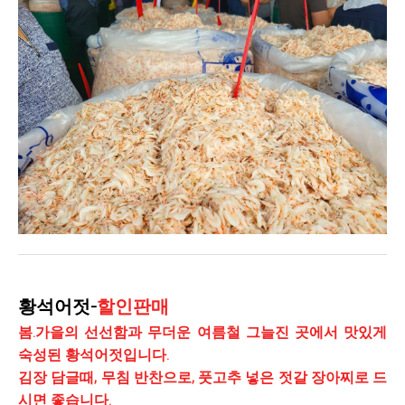
황석어젓-
할인판매
봄.가을의 선선함과 무더운 여름철 그늘진 곳에서 맛있게
숙성된 황석어젓입니다.
김장 담글때, 무침 반찬으로, 풋고추 넣은 젓갈 장아찌로 드
시면 좋습니다.