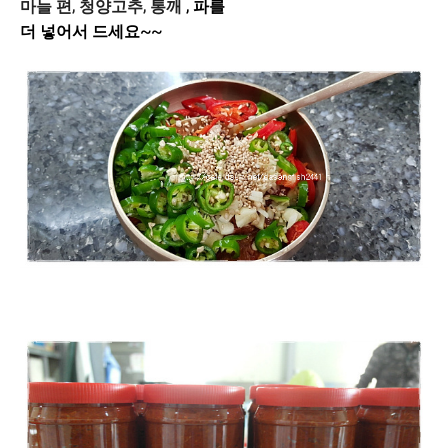
마늘 편, 청양고추, 통깨
,
파를
더 넣어서
드세요~~