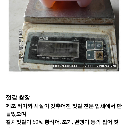
젓갈 쌈장
제조 허가와 시설이 갖추어진 젓갈 전문 업체에서 만
들었으며
갈치젓갈이 50%, 황석어, 조기, 밴댕이 등의 잡어 젓