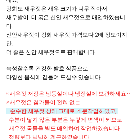
강화도 새우젓은 새우 크기가 너무 작아서
새우발이 더 굵은 신안 새우젓으로 매입하였습니
다.
신안새우젓이 강화 새우젓 가격보다 2배 정도이지
만,
더 좋은 신안 새우젓으로 판매합니다.
숙성할수록 건강한 발효 식품으로
다양한 음식에 곁들여 드실수 있습니다.
※새우젓 저장은 냉동실이나 냉장실에 보관하세요~
※새우젓은 첨가물이 전혀 없는
순수한 새우젓
상태 그대로 소분작업하였고,
수분이 닿지 않은 부분은 누렇게 변색이 되므로
새우젓 국물을 별도 매입하여 작업하였습니다.
정량보다 넉넉히 계근하였습니다.