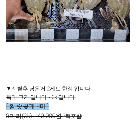
▼선별후 남은거 2세트 한정 입니다.
특대 크기 입니다~ 3k 입니다.
[ 활 숫꽃게 8미 ]
8마리(3k) - 40.000원
*택포함