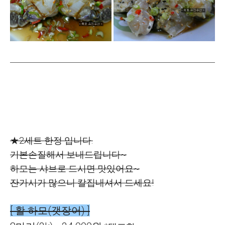
★2세트 한정 입니다.
기본손질해서 보내드립니다~
하모는 샤브로 드시면 맛있어요~
잔가시가 많으니 칼집내셔서 드세요!
[ 활 하모(갯장어) ]