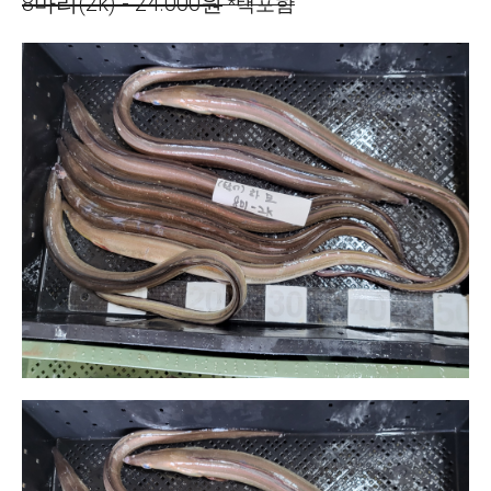
8마리(2k) - 24.000원
*택포함