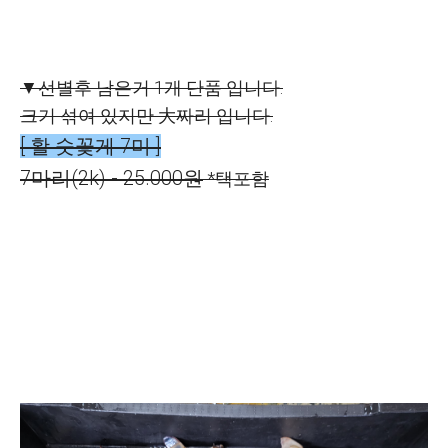
▼선별후 남은거 1개 단품 입니다.
크기 섞여 있지만 大짜리 입니다.
[ 활 숫꽃게 7미 ]
7마리(2k) - 25.000원
*택포함