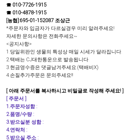
☎ 010-7726-1915
☎ 010-4878-1915
[농협]
:
695-01-152087 조상근
*주문자와 입금자가 다르실경우 미리 알려주세요!
자세한 문의사항은 전화주세요~
<공지사항>
1.당일위판인 생물의 특성상 매일 시세가 달라집니다.
2.택배는 CJ대한통운으로 발송됩니다.
3.현금영수증은 댓글남겨주세요.(택배비X)
4.손질추가주문은 문의주세요!!
[ 아래 주문서를 복사하시고 비밀글로 작성해 주세요! ]
[ 주문서 ]
1.주문자성함 :
2.품명/수량 :
3.받으실분 성함 :
4.연락처 :
5.받으실 주소 :