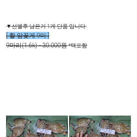
▼선별후 남은거 1개 단품 입니다.
[ 활 암꽃게 9미 ]
9마리(1.6k) - 30.000원
*택포함