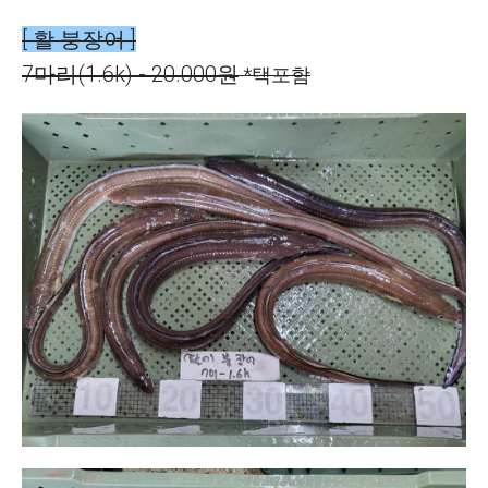
[ 활 붕장어 ]
7마리(1.6k) - 20.000원
*택포함