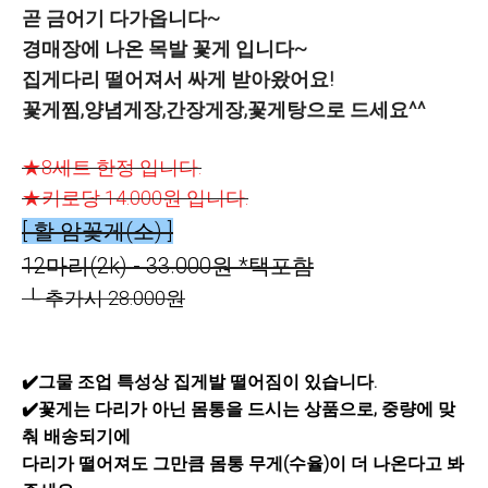
곧 금어기 다가옵니다~
경매장에 나온 목발 꽃게 입니다~
집게다리 떨어져서 싸게 받아왔어요!
꽃게찜,양념게장,간장게장,꽃게탕으로 드세요^^
★8세트 한정 입니다.
★키로당 14.000원 입니다.
[ 활 암꽃게(소) ]
12마리(2k) - 33.000원
*택포함
└ 추가시 28.000원
✔️그물 조업 특성상 집게발 떨어짐이 있습니다.
✔️
꽃게는 다리가 아닌 몸통을 드시는 상품으로, 중량에 맞
춰 배송되기에
다리가 떨어져도 그만큼 몸통 무게(수율)이 더 나온다고 봐