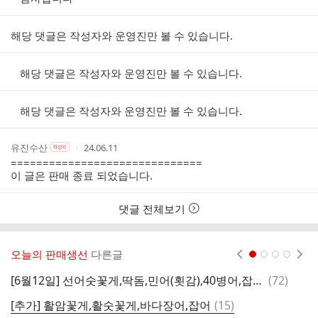
해당 댓글은 작성자와 운영진만 볼 수 있습니다.
해당 댓글은 작성자와 운영진만 볼 수 있습니다.
해당 댓글은 작성자와 운영진만 볼 수 있습니다.
작
작
작
유진수산
24.06.11
작
성
성
성
성
==============================
자
자
시
자
이 글은 판매 종료 되었습니다.
본
간
인
여
댓글 전체보기
부
오늘의 판매생선
다른글
현재페이지 1
2
3
4
댓
[6월12일] 선어숫꽃게,딱돔,민어(횟감),40병어,잡어,바지락살,멍게살,전복
(
72
)
[
글
댓
[추가] 활암꽃게,활숫꽃게,바다장어,잡어
(
15
)
글