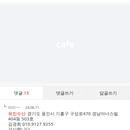
글
추
가
기
능
열
기
댓
댓글
15
댓글쓰기
답글쓰기
글
댓
작
작
따리~~
24.06.11
글
성
성
유진수산
경기도 용인시 기흥구 구성로470 경남아너스빌
리
자
시
404동 503호
스
간
김경희 010.9127.9255
트
감사합니다