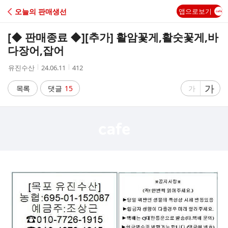
C
오늘의 판매생선
앱으로보기
A
[◆ 판매종료 ◆]
[추가] 활암꽃게,활숫꽃게,바
F
다장어,잡어
작
작
조
유진수산
24.06.11
412
E
성
성
회
자
시
수
글
가
글
목록
댓글
15
가
간
자
자
크
크
기
기
크
작
게
게