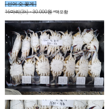
[ 선어 숫 꽃게 ]
16마리(3k) - 30.000원
*택포함