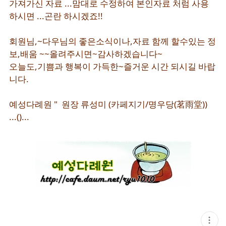
가져가신 자료 ...맘대로 수정하여 본인자료 처럼 사용
하시면 ...곤란 하시겠죠!!
회원님,~다우님의 좋은소식이나,자료 함께 할수있는 정
보,배움 ~~올려주시면~감사하겠습니다~
오늘도,기쁨과 행복이 가득한~
즐거운 시간 되시길 바랍
니다.
예성다례원 " 원장 류성미 (카페지기/명우당(茗雨堂))
...()...
현