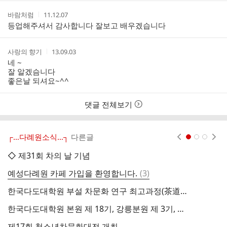
스
간
트
작
작
바람처럼
11.12.07
성
성
등업해주셔서 감사합니다 잘보고 배우겠습니다
자
시
간
작
작
사랑의 향기
13.09.03
성
성
네 ~
자
시
잘 알겠슴니다
간
좋은날 되셔요~^^
댓글 전체보기
┌…다례원소식…┐
다른글
현재페이지 1
2
3
◇ 제31회 차의 날 기념
제
댓
예성다례원 카페 가입을 환영합니다.
(
3
)
한
글
한국다도대학원 부설 차문화 연구 최고과정(茶道正師 자격과정)
한국다도대학원 본원 제 18기, 강릉분원 제 3기, 대구분원 제 1기 교육생모집
예
제17회 청소년차문화대전 개최
한