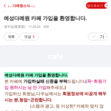
C
┌…다례원소식…┐
앱으로보기
A
예성다례원 카페 가입을 환영합니다.
F
작
작
조
명우당(茗雨堂)
11.03.25
650
성
성
회
E
자
시
수
글
가
글
목록
댓글
3
가
간
자
자
크
크
기
기
크
작
게
게
예성다례원 카페 가입을 환영합니다.
본 카페에
가입하실때 신중을 부탁
드립니다
.(
꼭~회원가
입 원하시는 님 만 가입
해주세요
.
)
가입하신 회원님,다우님께서는
회원정보에 비공개 해두
시는 분,등업~곤란합니다
.
(스팸과 광고, 등 이상한? 카페와 맞지 않