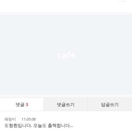
재
게
시
글
추
가
기
능
열
기
댓
댓글
3
댓글쓰기
답글쓰기
글
댓
작
작
돼랑이
11.05.08
글
성
성
도형환입니다. 오늘도 출첵합니다...
리
자
시