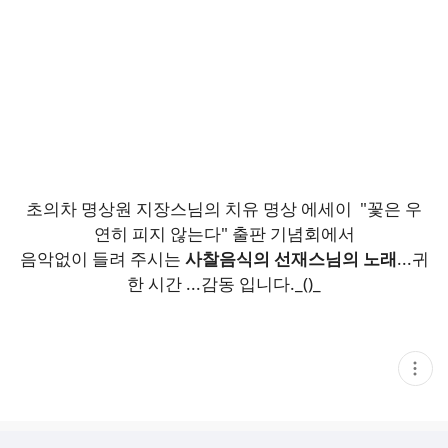
초의차 명상원 지장스님의 치유 명상 에세이 "꽃은 우
연히 피지 않는다" 출판 기념회에서
음악없이 들려 주시는
사찰음식의 선재스님의 노래
...귀
한 시간 ...감동 입니다._()_
현
재
게
시
글
추