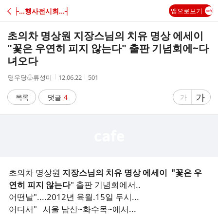
C
├…행사전시회…┤
앱으로보기
A
초의차 명상원 지장스님의 치유 명상 에세이
F
"꽃은 우연히 피지 않는다" 출판 기념회에~다
녀오다
E
작
작
조
명우당♧류성미
12.06.22
501
성
성
회
자
시
수
글
가
글
목록
댓글
4
가
간
자
자
크
크
기
기
크
작
게
게
초의차 명상원
지장스님의 치유 명상 에세이
"꽃은 우
연히 피지 않는다
" 출판 기념회에서..
어떤날"....2012년 육월.15일 두시...
어디서" 서울 남산~화수목~에서...