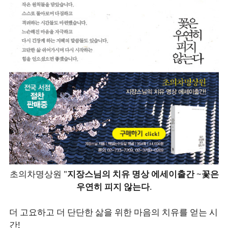
초의차명상원 "
지장스님의 치유 명상 에세이출간
~
꽃은
우연히 피지 않는다
.
더 고요하고 더 단단한 삶을 위한 마음의 치유를 얻는 시
간!