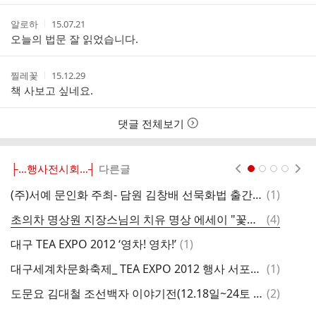
간
작
작
알로하
15.07.21
성
성
오늘의 법문 잘 읽었습니다.
자
시
간
작
작
찔레꽃
15.12.29
성
성
책 사보고 싶네요.
자
시
간
댓글 전체보기
├…행사전시회…┤
다른글
현재페이지 1
2
3
4
댓
(주)서예 문인화 주최- 담원 김창배 선묵화법 출간 기념전 초대
(
1
)
글
댓
초의차 명상원 지장스님의 치유 명상 에세이 "꽃은 우연히 피지 않는다" 출판 기념회에~다녀오다
(
4
)
옻
글
댓
대구 TEA EXPO 2012 ‘영차! 영차!’
(
1
)
글
댓
대구세계차문화축제_ TEA EXPO 2012 행사 서포터즈를 모집합니다
(
1
)
2
글
댓
도문요 김대철 조선백자 이야기전(12.18일~24토 KBS전시관)
(
2
)
제
글