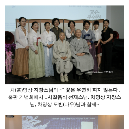
차(茶)명상
지장스님
의 ~"
꽃은 우연히 피지 않는다
.
출판 기념회에서 ..
사찰음식
선재스님, 차명상
지장스
님,
차명상 도반(다우)님과 함께~