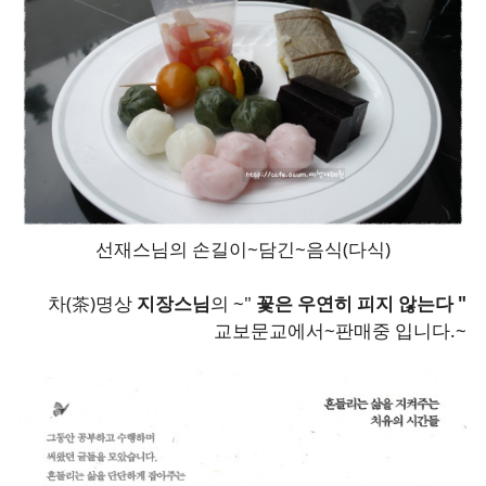
선재스님의 손길이~담긴~음식(다식)
차(茶)명상
지장스님
의 ~"
꽃은 우연히 피지 않는다 "
교보문교에서~판매중 입니다.~