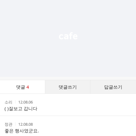
가
기
능
열
기
댓
댓글
4
댓글쓰기
답글쓰기
글
댓
작
작
소리
12.08.06
글
성
성
( )잘보고 갑니다
리
자
시
스
간
트
작
작
정관
12.08.08
성
성
좋은 행사였군요.
자
시