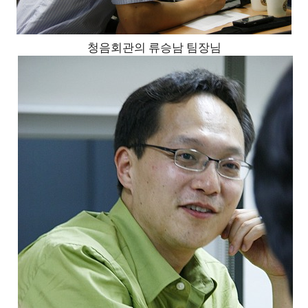
청음회관의 류승남 팀장님