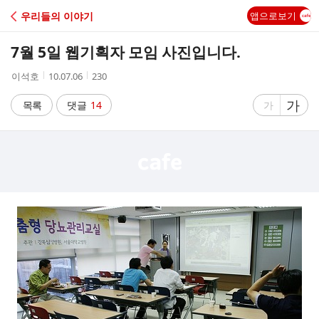
C
우리들의 이야기
앱으로보기
A
7월 5일 웹기획자 모임 사진입니다.
F
작
작
조
이석호
10.07.06
230
성
성
회
E
자
시
수
글
가
글
목록
댓글
14
가
간
자
자
크
크
기
기
크
작
게
게