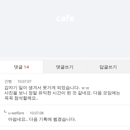
기
댓
댓글
14
댓글쓰기
답글쓰기
글
댓
작
작
건빵
10.07.07
글
성
성
갑자기 일이 생겨서 못가게 되었습니다. ㅠㅠ
리
자
시
사진을 보니 정말 유익한 시간이 된 것 같네요. 다음 모임에는
스
간
꼭꼭 참석할께요..
트
작
작
u-welfare
10.07.08
성
성
아쉽네요.. 다음 기획에 뵙겠습니다.
자
시
간