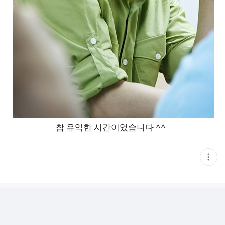
참 유익한 시간이었습니다 ^^
현
재
게
시
글
추
가
기
능
열