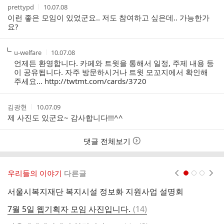
작
작
prettypd
10.07.08
성
성
이런 좋은 모임이 있었군요.. 저도 참여하고 싶은데.. 가능한가
자
시
요?
간
작
작
u-welfare
10.07.08
성
성
언제든 환영합니다. 카페와 트윗을 통해서 일정, 주제 내용 등
자
시
이 공유됩니다. 자주 방문하시거나 트윗 모꼬지에서 확인해
간
주세요...
http://twtmt.com/cards/3720
작
작
김광현
10.07.09
성
성
제 사진도 있군요~ 감사합니다!!!^^
자
시
간
댓글 전체보기
우리들의 이야기
다른글
현재페이지 1
2
3
서울시복지재단 복지시설 정보화 지원사업 설명회
전
댓
7월 5일 웹기획자 모임 사진입니다.
(
14
)
글