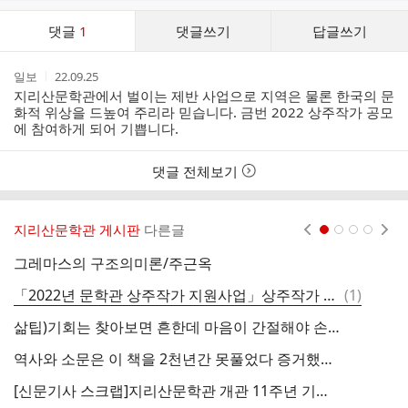
댓
댓글
1
댓글쓰기
답글쓰기
글
댓
작
작
일보
22.09.25
글
성
성
지리산문학관에서 벌이는 제반 사업으로 지역은 물론 한국의 문
리
자
시
화적 위상을 드높여 주리라 믿습니다. 금번 2022 상주작가 공모
스
간
에 참여하게 되어 기쁩니다.
트
댓글 전체보기
지리산문학관 게시판
다른글
현재페이지 1
2
3
4
그레마스의 구조의미론/주근옥
댓
「2022년 문학관 상주작가 지원사업」상주작가 공모안내
(
1
)
제
글
삶팁)기회는 찾아보면 흔한데 마음이 간절해야 손을 뻗습니다.
역사와 소문은 이 책을 2천년간 못풀었다 증거했는데 풀었다??
[신문기사 스크랩]지리산문학관 개관 11주년 기념 '제12회 시낭송 페스티벌' 개최