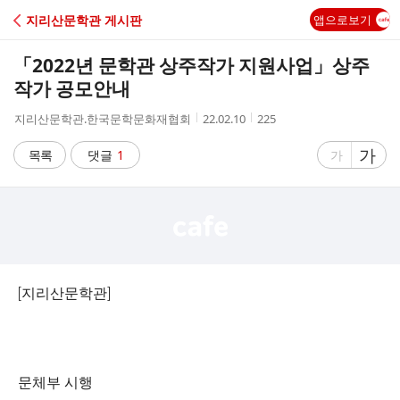
C
지리산문학관 게시판
앱으로보기
A
「2022년 문학관 상주작가 지원사업」상주
F
작가 공모안내
작
작
조
지리산문학관.한국문학문화재협회
22.02.10
225
E
성
성
회
자
시
수
글
가
글
목록
댓글
1
가
간
자
자
크
크
기
기
크
작
게
게
[지리산문학관]
문체부 시행