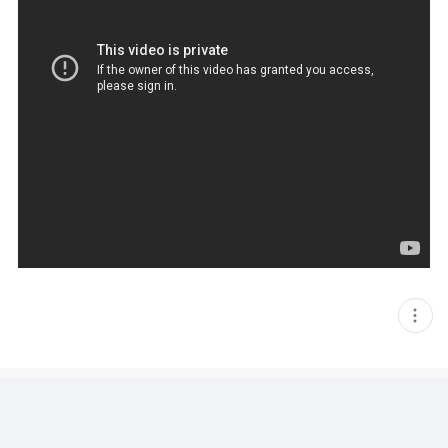
현
재
게
시
글
추
가
기
능