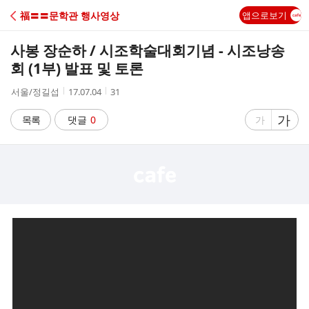
C
福〓〓문학관 행사영상
앱으로보기
A
사봉 장순하 / 시조학술대회기념 - 시조낭송
F
회 (1부) 발표 및 토론
작
작
조
서울/정길섭
17.07.04
31
E
성
성
회
자
시
수
글
가
글
목록
댓글
0
가
간
자
자
크
크
기
기
크
작
게
게