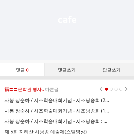
열
기
댓
댓글
0
댓글쓰기
답글쓰기
글
댓
글
福〓〓문학관 행사..
다른글
현재페이지 1
2
3
4
리
스
사봉 장순하 / 시조학술대회기념 - 시조낭송회 (2부) 발표 및 토론
시
트
사봉 장순하 / 시조학술대회기념 - 시조낭송회 (1부) 발표 및 토론
시
사봉 장순하 / 시조학술대회기념 - 시조낭송회 : 개회사 및 인사말
제 5회 지리산 시낭송 예술제(스틸영상)
시