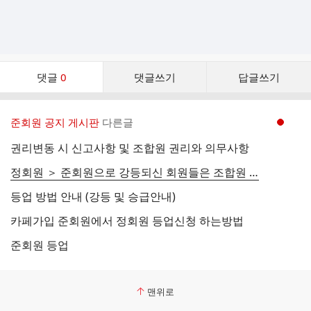
댓
댓글
0
댓글쓰기
답글쓰기
글
댓
글
준회원 공지 게시판
다른글
현재페이지 1
리
스
권리변동 시 신고사항 및 조합원 권리와 의무사항
트
정회원 ＞ 준회원으로 강등되신 회원들은 조합원 실명으로 닉네임으로 변경하시면 정회원으로 환원됩니다.
등업 방법 안내 (강등 및 승급안내)
카페가입 준회원에서 정회원 등업신청 하는방법
준회원 등업
맨위로