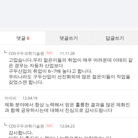
댓
댓글
6
댓글쓰기
답글쓰기
글
댓
작
작
작
CDS구두과학기술원
11.11.28
작
글
성
성
성
성
고맙습니다.우리 젊은이들의 취업이 매우 어려운데 이태리 같
리
자
자
시
자
은 경우는 자동차 산업보다
스
본
간
구두산업의 취업이 6~7배 높다고 합니다.
인
트
우리나라도 구두산업이 선진화되여 많은 젊은이들이 직업을
여
갖었스면 합니다.
부
작
작
미아리
12.04.19
성
성
제화 분야에서 항상 노력해서 얻은 훌륭한 결과을 많은 제화인
자
시
과 함꼐 공유하시는데 대해서 진심으로 감사드림니다
간
작
작
작
CDS구두과학기술원
12.04.23
작
성
성
성
성
감사합니다.
자
자
시
자