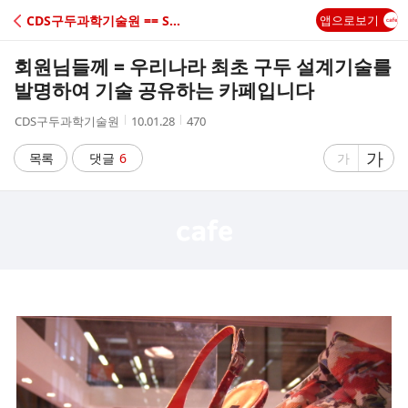
C
CDS구두과학기술원 == Shoe School,교습
앱으로보기
A
회원님들께 = 우리나라 최초 구두 설계기술를
F
발명하여 기술 공유하는 카페입니다
작
작
조
CDS구두과학기술원
10.01.28
470
E
성
성
회
자
시
수
글
가
글
목록
댓글
6
가
간
자
자
크
크
기
기
크
작
게
게