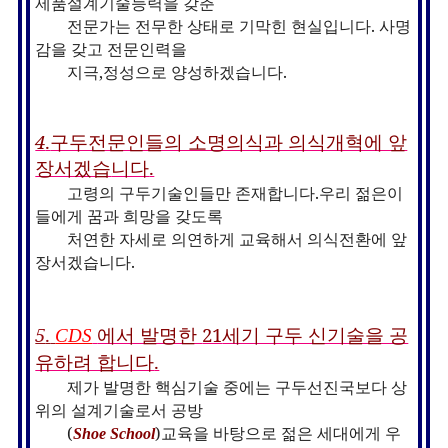
제품설계기술능력을 갖춘
전문가는 전무한 상태로 기막힌 현실입니다
.
사명
감을 갖고 전문인력을
지극,정성으로 양성하겠습니다
.
4
.
구두전문인들의 소명의식과 의식개혁에 앞
장서겠습
니다
.
고령의 구두기술인들만 존재합니다
.
우리 젊은이
들에게 꿈과 희망을 갖도록
처
연한 자세로 의연하게 교육해서
의식전환에 앞
장서겠습니다
.
5
.
에서 발명한
21
세기 구두 신기술을 공
CDS
유하려 합니다
.
제가 발명한
핵심
기술 중에는 구두선진국
보다 상
위의 설계기술로서
공방
(
)
교육을 바탕으로 젊은 세대에게 우
Shoe School