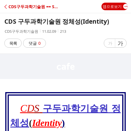
C
CDS구두과학기술원 == Shoe School,교습
앱으로보기
A
CDS 구두과학기술원 정체성(Identity)
F
작
작
조
CDS구두과학기술원
11.02.09
213
성
성
회
E
자
시
수
글
가
글
목록
댓글
0
가
간
자
자
크
크
기
기
크
작
게
게
C
D
S
구두과학기술원 정
체성
(
Identity
)