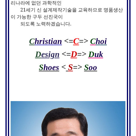
리나라에 없던 과학적인
21세기 신 설계제작기술을 교육하므로 명품
생산
이
가능한 구두
선진
국이
되도록 노력하겠습니다
.
C
C
hristian
<=
=>
C
hoi
D
D
esign
<=
=>
D
uk
S
S
hoes
<
=>
S
oo