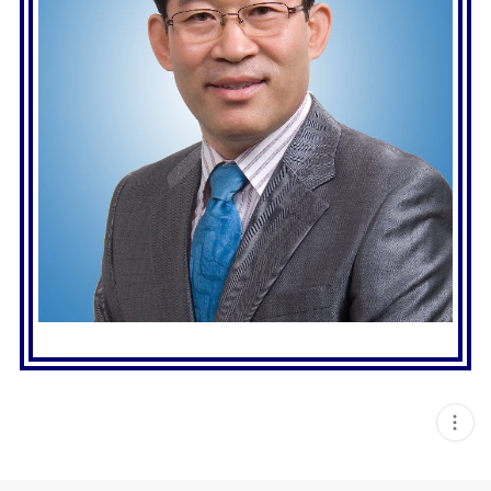
현
재
게
시
글