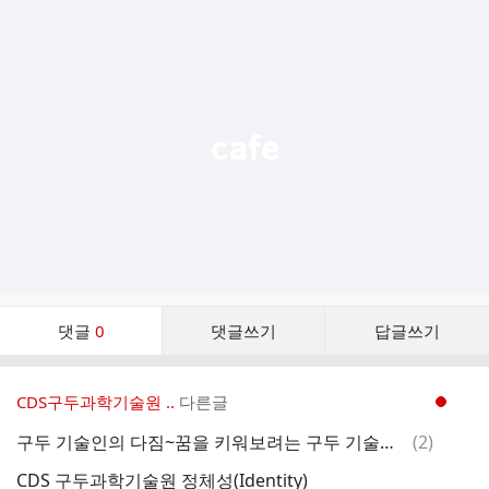
추
가
기
능
열
기
댓
댓글
0
댓글쓰기
답글쓰기
글
댓
글
CDS구두과학기술원 ..
다른글
현재페이지 1
리
스
댓
구두 기술인의 다짐~꿈을 키워보려는 구두 기술인의 다짐입니다.
(
2
)
트
글
CDS 구두과학기술원 정체성(Identity)