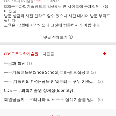
작
작
작
CDS구두과학기술원
13.09.15
작
성
성
성
성
CDS구두과학기술원으로 검색하시면 사이트에 구체적인 내용
자
자
시
자
이 있고
본
간
방문 상담과 사전 견학도 할수 있스니 시간 내시어 방문 부탁드
인
립니다.
여
교육은 12월에 시작되오니 그전에 방문하시기 바랍니다.
부
댓글 전체보기
CDS구두과학기술원 ..
다른글
현재페이지 1
댓
무궁화 발전
(
1
)
글
댓
구두기술교육원(Shoe School)교하생 모집공고
(
2
)
글
댓
구두 기술인의 다짐~꿈을 키워보려는 구두 기술인의 다짐입니다.
(
2
)
글
CDS 구두과학기술원 정체성(Identity)
댓
회원님들께 = 우리나라 최초 구두 설계기술를 발명하여 기술 공유하는 카페입니다
(
6
)
글