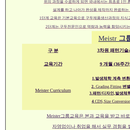
위의 과정을 수료하게 되면 국내에서는 최초로
1인 
설계를 하고
나아가
완성품 제작까지
완료하는 
1단계 교육은
기본교육으로
구두제품생산과정의 지식교
2단계는 구두전문인으로 역량과 능력을 함양시키
Meistr
그
3
차원 패턴기술
구 분
교육기간
9 개월 (36주간
1.발생체학 계측 변
2.
Grading,Fitting
변
Meister Curriculum
3.패턴
/
디자인,발생체
4
.CDS,Size
C
onversio
Meister그룹교육은 본과 교육을 받고 
자영업이나 취업을 해서 실무 경험을 