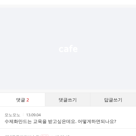
시
글
추
가
기
능
열
기
댓
댓글
2
댓글쓰기
답글쓰기
글
댓
작
작
모노모노
13.09.04
글
성
성
수제화만드는 교육을 받고싶은데요. 어떻게하면되나요?
리
자
시
스
간
트