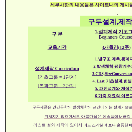
세부사항의 내용들은 사이트내의 게시
구두설계,제
1.설계제작 기초
구 분
Beginners Course
교육기간
3개월간(12주)
1.발구조,계측,통계
2.발생체학 팽창계수
설계제작
Curriculum
3.
CDS,Size
C
onversion
[기초그룹 = 1단계]
4.
Last
기초설계,변
[본과그룹 = 2단계]
5. 패턴설계와 제작
6.가죽,재료의 이론
구두제품은 인간공학의 발생체학의 근간이 되는 설계기술로
뒤처지지
않으면서도
아름다움은
예술품에 버금갈 
라스트 설와 제작에 있어서
어느
조각분야
보다 훌륭한 