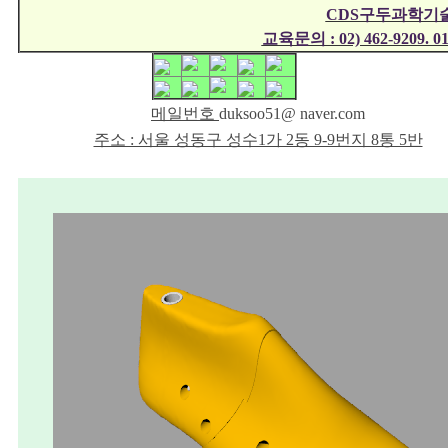
CDS구두과학기
교육문의 : 02) 462-9209. 01
메일번호
duksoo51@ naver.com
주소 : 서울 성동구 성수1가 2동 9-9번지 8통 5반