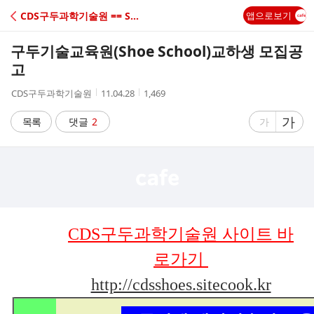
C
CDS구두과학기술원 == Shoe School,교습
앱으로보기
A
구두기술교육원(Shoe School)교하생 모집공
F
고
작
작
조
CDS구두과학기술원
11.04.28
1,469
E
성
성
회
자
시
수
글
가
글
목록
댓글
2
가
간
자
자
크
크
기
기
크
작
게
게
CDS구두과학기술원 사이트
바
로가기
http://cdsshoes.sitecook.kr