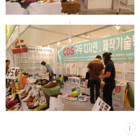
현
재
게