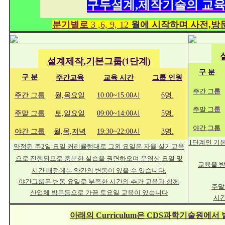
구두설계,제작기술의
교육
분기별로
3 ,6, 9, 12
월에 시작하며 사전,방
설계제작,기
본그룹(1단계)
구
분
구
분
주간교육
교육 시간
그룹 인원
주간 그룹
주간 그룹
월,목요일
10:00~15:00시
6명.
주말 그룹
주말 그룹
토,일요일
09:00~14:00시
5명.
야간 그룹
야간 그룹
월,목,저녁
19:30~22:00시
3명.
1단계인 기
약정된 주2일 요일 커리큘럼대로 그외 요일은 자율 실기교육
으로
진행되므로 충분한 실습을 권면하오며
운영상
요일 및
교육을 받
시간 배정에는 약간의 변동이 있을 수 있습니다
.
야간그룹은 변동 요일로 부족한 시간의 추가 교육과 함께
주말
산업체 방문등으로 가끔 토요일 교육이 있습니다
시간
아래의
Curriculum은 CDS과학기술원에