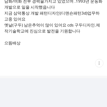
남화/여화 전부 경력을가지고 있었으며 .1993년 운동화
개발으로 일을 시작했읍니다
지금 삼덕통상 개발 패턴디자인(디맨숀패턴3d)업무하
고중 있어요
옛날(구두) 남은추억이 많이 있어요 cds 구두디자인.제
작기술학교에 진심으로 발전을 기원합니다
으뜸배상
현
재
게
시
글
추
가
기
능
열
기