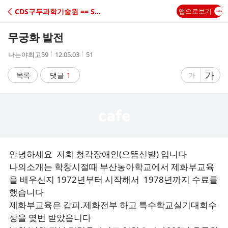
C
CDS구두과학기술원 == Shoe School,교습
앱으로보기
A
무궁화 발전
F
작
작
조
나는야최고59
12.05.03
51
성
성
회
E
자
시
수
글
가
글
목록
댓글
1
가
간
자
자
크
크
기
기
크
작
게
게
안녕하세요 저희 청각장애인(으뜸신발) 입니다
나의소개는 학창시절때 부산농아학교에서 제화부교육
을 배우신지 1972년부터 시작해서 1978년까지 수료를
했습니다
제화부교육은 갑피.제화전부 하고 특수학교실기대회수
상을 몇번 받았읍니다