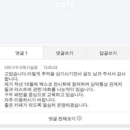
댓
댓글
1
댓글쓰기
답글쓰기
글
댓
작
작
CDS구두과학기술원
12.05.03
글
성
성
고맙습니다.이렇게 추억을 상기시기면서 글도 남겨 주셔서 감사
리
자
시
합니다.
스
간
제가 작년 10월에 백스코 전시회에 참여하여 삼덕통상 관계자
트
들과 라스트에 관한 대화를 나눈적이 있습니다.
구두 패턴을 중심으로 교육하고 있습니다.
자주 이용하시기 바랍니다.
좋은 카페가 되도록 열심히 운영하겠습니다.
댓글 전체보기