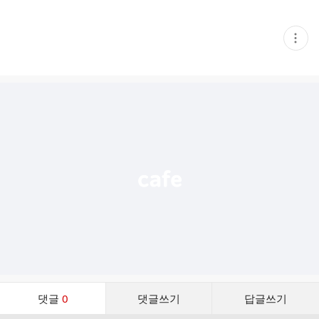
현
재
게
시
글
추
가
기
능
열
기
댓
댓글
0
댓글쓰기
답글쓰기
글