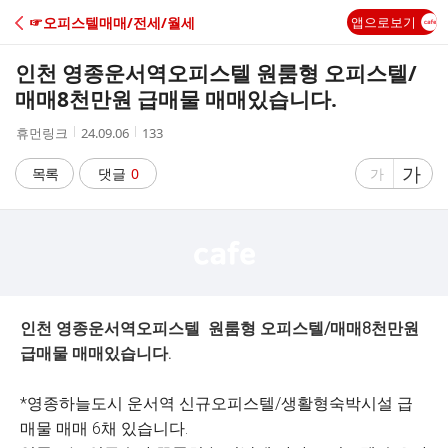
C
☞오피스텔매매/전세/월세
앱으로보기
A
인천 영종운서역오피스텔 원룸형 오피스텔/
F
매매8천만원 급매물 매매있습니다.
작
작
조
휴먼링크
24.09.06
133
E
성
성
회
자
시
수
글
가
글
목록
댓글
0
가
간
자
자
크
크
기
기
크
작
게
게
인천 영종운서역오피스텔 원룸형 오피스텔/매매8천만원
급매물 매매있습니다.
*영종하늘도시 운서역 신규오피스텔/생활형숙박시설 급
매물 매매 6채 있습니다.