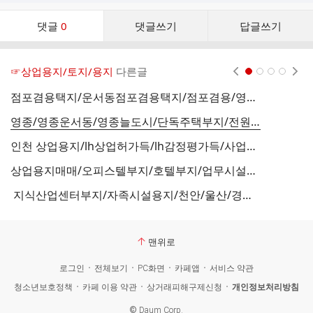
댓
댓글
0
댓글쓰기
답글쓰기
글
댓
글
☞상업용지/토지/용지
다른글
현재페이지 1
2
3
4
리
스
점포겸용택지/운서동점포겸용택지/점포겸용/영종도점포겸용택지 매매＞＞.급매매＞＞＞위치 두고도고 좋은 미래가치좋은 토지 매매합니다....
트
영종/영종운서동/영종늘도시/단독주택부지/전원주택부지 매매 ＞＞＞급매매 합니다. *영종단독주택부지 신도시 단독주택부지 입니다. 역세권
인천 상업용지/lh상업허가득/lh감정평가득/사업성평가 허가득한 상업용지,허가부지 매매합니다.
상업용지매매/오피스텔부지/호텔부지/업무시설용지/시행부지/lh매입주택승인부지 전국적 토지매매합니다.
지식산업센터부지/자족시설용지/천안/울산/경기도북부/남양주등 지식산업센터 부지 매매....
맨위로
로그인
전체보기
PC화면
카페앱
서비스 약관
청소년보호정책
카페 이용 약관
상거래피해구제신청
개인정보처리방침
©
Daum Corp.