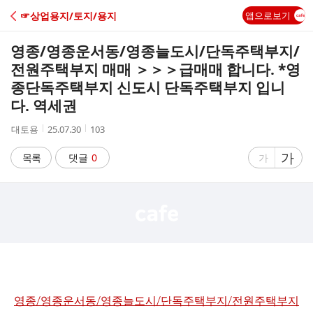
C
☞상업용지/토지/용지
앱으로보기
A
영종/영종운서동/영종늘도시/단독주택부지/
F
전원주택부지 매매 ＞＞＞급매매 합니다. *영
종단독주택부지 신도시 단독주택부지 입니
E
다. 역세권
작
작
조
대토용
25.07.30
103
성
성
회
자
시
수
글
가
글
목록
댓글
0
가
간
자
자
크
크
기
기
크
작
게
게
영종/영종운서동/영종늘도시/단독주택부지/전원주택부지