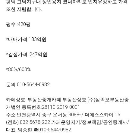
평택 고덕지구내 상업용지 코너자리로 입지유망하고 가격
또한 저렴합니다.
평수 :420평
*매매가격 183억원
*감정가격 :247억원
*80%/600%
문의 010-5644-0982
카페상호 :부동산중개카페 부동산상호:(주)삼족오부동산중
개법인 등록번호:28110-2019-0001
주소:인천광역시 중구 운서동 3088-7 더예스스카이 16
(전화) 032-5678-222 카페운영지기/정보책임/공인중개사/
대표 :임승현 ☎010-5644-0982