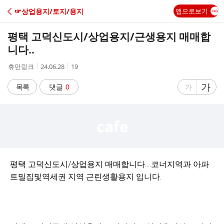
C
☞상업용지/토지/용지
앱으로보기
A
평택 고덕신도시/상업용지/근생용지 매매합
F
니다..
작
작
조
휴먼링크
24.06.28
19
E
성
성
회
자
시
수
글
가
글
목록
댓글
0
가
간
자
자
크
크
기
기
크
작
게
게
평택 고덕신도시/상업용지 매매합니다....코너지역과 아파
트밀집및역세권 지역 근린생활용지 입니다.