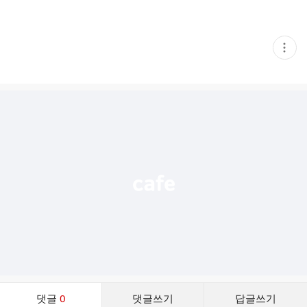
현
재
게
시
글
추
가
기
능
열
기
댓
댓글
0
댓글쓰기
답글쓰기
글