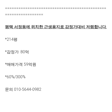
=============================================
=================
평택 서정동에 위치한 근생용지로 감정가대비 저렴합니다.
*214평
*감정가 :80억
*매매가격 59억원
*60%/300%
문의 010-5644-0982