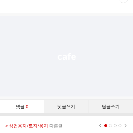
재
게
시
글
추
가
기
능
열
기
댓
댓글
0
댓글쓰기
답글쓰기
글
댓
글
☞상업용지/토지/용지
다른글
현재페이지 1
2
3
4
리