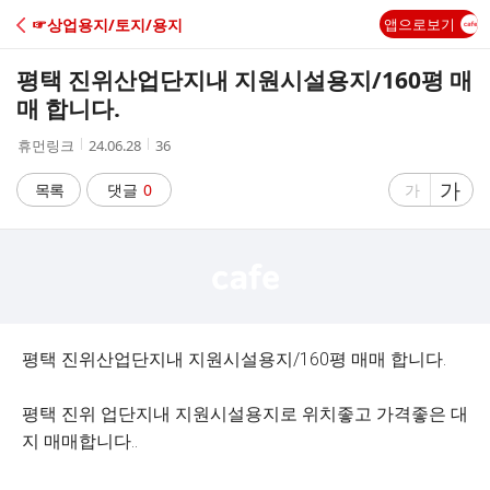
C
☞상업용지/토지/용지
앱으로보기
A
평택 진위산업단지내 지원시설용지/160평 매
F
매 합니다.
작
작
조
휴먼링크
24.06.28
36
E
성
성
회
자
시
수
글
가
글
목록
댓글
0
가
간
자
자
크
크
기
기
크
작
게
게
평택 진위산업단지내 지원시설용지/160평 매매 합니다.
평택 진위 업단지내 지원시설용지로 위치좋고 가격좋은 대
지 매매합니다..