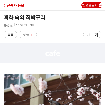
C
곤충과 동물
앱으로보기
A
매화 속의 직박구리
F
작
작
조
봉명산
14.03.21
38
성
성
회
E
자
시
수
글
가
글
목록
댓글
1
가
간
자
자
크
크
기
기
크
작
게
게