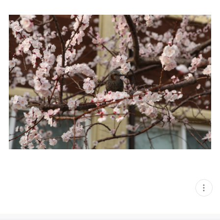
현
재
게
시
글