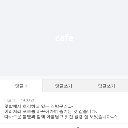
추
가
기
능
열
기
댓
댓글
1
댓글쓰기
답글쓰기
글
댓
작
작
아르떼
14.03.21
글
성
성
꽃밭에서 호강하고 있는 직박구리...~
리
자
시
이리저리 포즈를 바꾸어가며 즐기는 것 같습니다.
스
간
따사로운 봄볕과 함께 아름답고 멋진 광경 잘 보았습니다...^
트