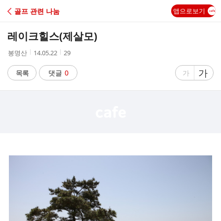
C
골프 관련 나눔
앱으로보기
A
레이크힐스(제살모)
F
작
작
조
봉명산
14.05.22
29
성
성
회
E
자
시
수
글
가
글
목록
댓글
0
가
간
자
자
크
크
기
기
크
작
게
게