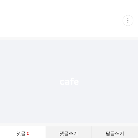
현
재
게
시
글
추
가
기
능
열
기
댓
댓글
0
댓글쓰기
답글쓰기
글