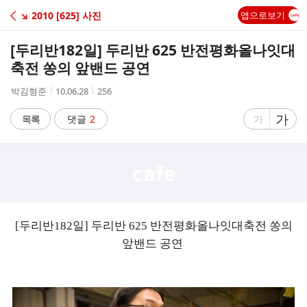
C
↘ 2010 [625] 사진
앱으로보기
A
[두리반182일] 두리반 625 반전평화올나잇대
F
축전 쏭의 앞밴드 공연
작
작
조
박김형준
10.06.28
256
E
성
성
회
자
시
수
글
가
글
목록
댓글
2
가
간
자
자
크
크
기
기
크
작
게
게
[두리반182일] 두리반 625 반전평화올나잇대축전 쏭의
앞밴드 공연