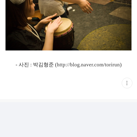
- 사진 : 박김형준 (
http://blog.naver.com/torirun
)
현
재
게
시
글
추
가
기
능
열
기