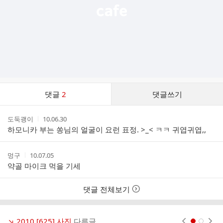
댓
댓글
2
댓글쓰기
글
댓
작
작
도둑괭이
10.06.30
글
성
성
하모니카 부는 쏭님의 얼굴이 요런 표정. >_< ㅋㅋ 귀엽귀엽,,
리
자
시
스
간
트
작
작
멍구
10.07.05
성
성
약골 마이크 먹을 기세
자
시
간
댓글 전체보기
↘ 2010 [625] 사진
다른글
현재페이지 1
2