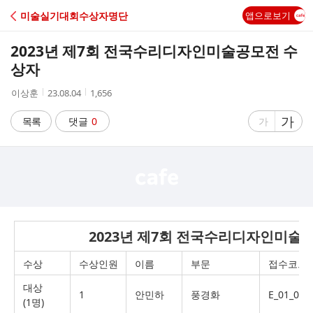
C
미술실기대회수상자명단
앱으로보기
A
2023년 제7회 전국수리디자인미술공모전 수
F
상자
작
작
조
이상훈
23.08.04
1,656
E
성
성
회
자
시
수
글
가
글
목록
댓글
0
가
간
자
자
크
크
기
기
크
작
게
게
2023년 제7회 전국수리디자인미술
수상
수상인원
이름
부문
접수코드
대상
1
안민하
풍경화
E_01_044
(1명)