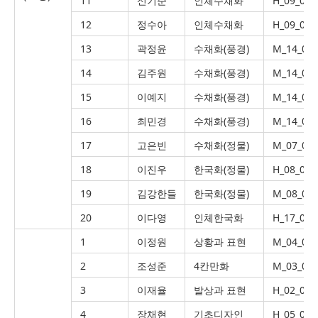
11
신기준
인체수채화
H_09_000
12
정수아
인체수채화
H_09_000
13
곽정윤
수채화(풍경)
M_14_00
14
김주원
수채화(풍경)
M_14_00
15
이예지
수채화(풍경)
M_14_00
16
최민경
수채화(풍경)
M_14_00
17
고은빈
수채화(정물)
M_07_00
18
이진우
한국화(정물)
H_08_000
19
김강한들
한국화(정물)
M_08_00
20
이다영
인체한국화
H_17_000
1
이정원
상황과 표현
M_04_00
2
조성준
4칸만화
M_03_00
3
이재율
발상과 표현
H_02_000
4
장채현
기초디자인
H_05_023