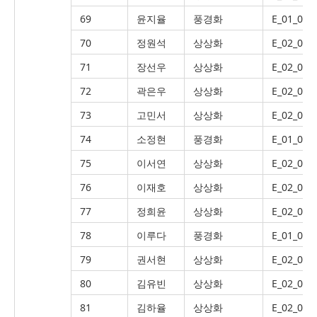
69
윤지율
풍경화
E_01_007
70
정원석
상상화
E_02_022
71
장선우
상상화
E_02_011
72
곽은우
상상화
E_02_049
73
고민서
상상화
E_02_056
74
소정현
풍경화
E_01_012
75
이서연
상상화
E_02_003
76
이재호
상상화
E_02_051
77
정희윤
상상화
E_02_003
78
이루다
풍경화
E_01_017
79
권서현
상상화
E_02_021
80
김유빈
상상화
E_02_017
81
김하율
상상화
E_02_048