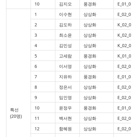
10
김지오
풍경화
E_01_005
1
이수현
상상화
E_02_042
2
김도하
상상화
K_02_007
3
최소윤
상상화
K_02_018
4
김민성
상상화
K_02_015
5
고세람
풍경화
K_01_001
6
이서영
상상화
E_02_052
7
지유하
풍경화
E_01_043
8
정은서
상상화
E_02_035
9
임인영
상상화
E_02_035
10
윤정우
풍경화
E_01_025
특선
(20명)
11
백서현
상상화
E_02_035
12
함혜원
상상화
E_02_057