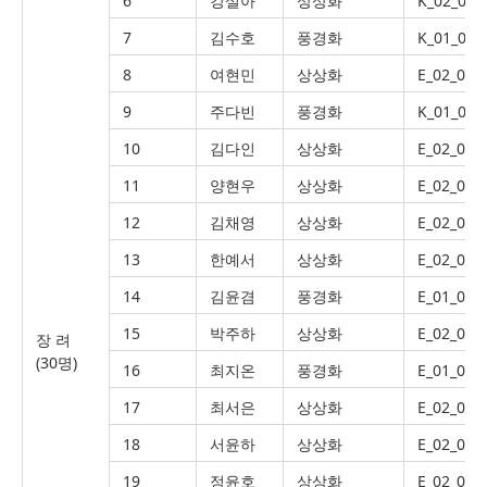
6
강설아
상상화
K_02_010
7
김수호
풍경화
K_01_005
8
여현민
상상화
E_02_040
9
주다빈
풍경화
K_01_006
10
김다인
상상화
E_02_034
11
양현우
상상화
E_02_056
12
김채영
상상화
E_02_041
13
한예서
상상화
E_02_044
14
김윤겸
풍경화
E_01_042
15
박주하
상상화
E_02_027
장 려
(30명)
16
최지온
풍경화
E_01_028
17
최서은
상상화
E_02_054
18
서윤하
상상화
E_02_033
19
정윤호
상상화
E_02_047