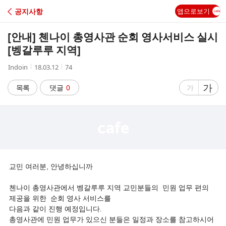
C
공지사항
앱으로보기
A
[안내] 첸나이 총영사관 순회 영사서비스 실시
F
[벵갈루루 지역]
작
작
조
Indoin
18.03.12
74
E
성
성
회
자
시
수
글
가
글
목록
댓글
0
가
간
자
자
크
크
기
기
크
작
게
게
교민 여러분, 안녕하십니까
첸나이 총영사관에서 벵갈루루 지역 교민분들의 민원 업무 편의
제공을 위한 순회 영사 서비스를
다음과 같이 진행 예정입니다.
총영사관에 민원 업무가 있으신 분들은 일정과 장소를 참고하시어