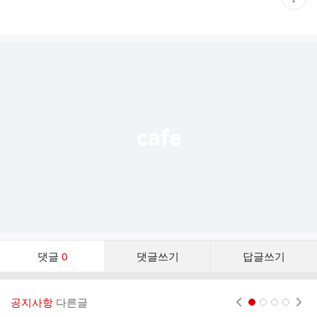
재
게
시
글
추
가
기
능
열
기
댓
댓글
0
댓글쓰기
답글쓰기
글
댓
글
공지사항
다른글
현재페이지 1
2
3
4
리