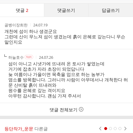
댓
댓글
2
댓글쓰기
답글쓰기
글
댓
작
작
골벵이장희한
24.07.19
글
성
성
개천에 섬이 하나 생겼군요
리
자
시
그런데 산이 무느져 섬이 생겼는데 흙이 은혜로 갚는다니 무슨
스
간
말인지요
트
작
작
작
하늘호수
24.07.26
작
성
성
성
성
섬이 아니고 시냇가에 뜨내려 온 토사가 쌓였는데
자
자
시
자
거기에 잡초가 자라 초장이 되었답니다
본
간
늦 여름이나 가을이면 목축을 업으로 하는 농부가
인
염소를 방목합니다. 그러니까 사람이 아무데서나 개척한다 허
여
문 산비탈 흙이 뜨내려와
부
원수를 은혜로 갚는 격이지요
아무턴 감사합니다. 괜심 가져 주셔서
댓글 전체보기
등단작가_운문
다른글
현재페이지 1
2
3
4