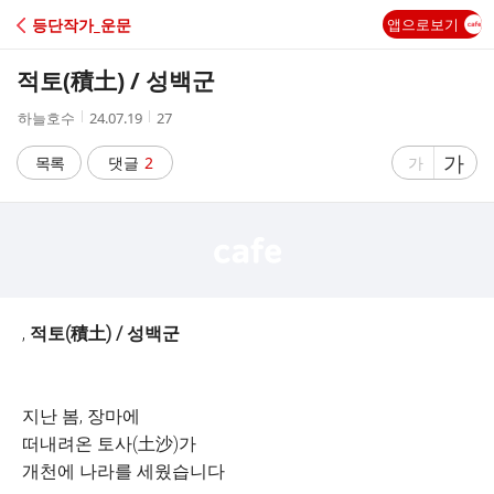
C
등단작가_운문
앱으로보기
A
적토(積土) / 성백군
F
작
작
조
하늘호수
24.07.19
27
성
성
회
E
자
시
수
글
가
글
목록
댓글
2
가
간
자
자
크
크
기
기
크
작
게
게
,
적토(積土) / 성백군
지난 봄
, 장마에
떠내려온 토사
(土沙)가
개천에 나라를 세웠습니다