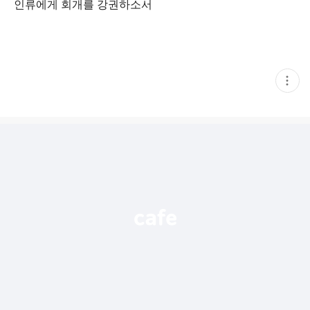
인류에게 회개를 강권하소서
현
재
게
시
글
추
가
기
능
열
기