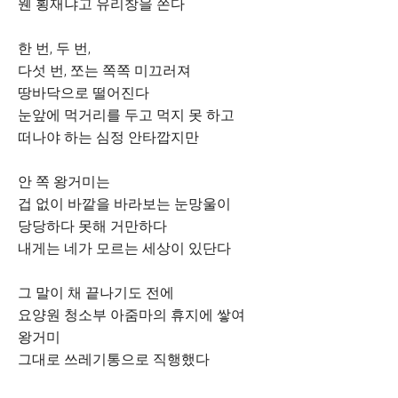
웬 횡재냐고 유리창을 쫀다
한 번, 두 번,
다섯 번, 쪼는 쪽쪽 미끄러져
땅바닥으로 떨어진다
눈앞에 먹거리를 두고 먹지 못 하고
떠나야 하는 심정 안타깝지만
안 쪽 왕거미는
겁 없이 바깥을 바라보는 눈망울이
당당하다 못해 거만하다
내게는 네가 모르는 세상이 있단다
그 말이 채 끝나기도 전에
요양원 청소부 아줌마의 휴지에 쌓여
왕거미
그대로 쓰레기통으로 직행했다