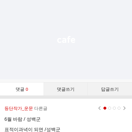
추
가
기
능
열
기
댓
댓글
0
댓글쓰기
답글쓰기
글
댓
글
등단작가_운문
다른글
현재페이지 1
2
3
4
리
스
6월 바람 / 성백군
봄
트
표적이과녁이 되면 /성백군
신