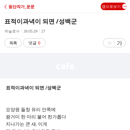
C
등단작가_운문
앱으로보기
A
표적이과녁이 되면 /성백군
F
작
작
조
하늘호수
26.05.29
27
성
성
회
E
자
시
수
글
가
글
목록
댓글
0
가
간
자
자
크
크
기
기
크
작
게
게
표적이과녁이 되면
/성백군
요양원 들창 유리 안쪽에
왕거미 한 마리 붙어 한가롭다
지나가는 큰 새, 이게