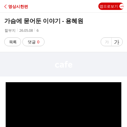
C
영상시한편
앱으로보기
A
가슴에 묻어둔 이야기 - 용혜원
F
작
작
조
할부지
26.05.08
6
성
성
회
E
자
시
수
글
가
글
목록
댓글
0
가
간
자
자
크
크
기
기
크
작
게
게