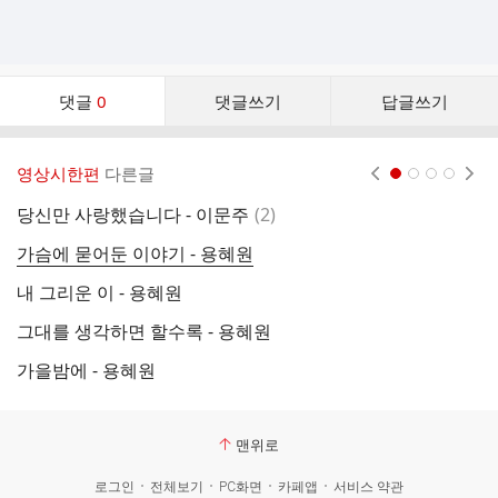
댓
댓글
0
댓글쓰기
답글쓰기
글
댓
글
영상시한편
다른글
현재페이지 1
2
3
4
리
스
댓
당신만 사랑했습니다 - 이문주
(
2
)
오
트
글
가슴에 묻어둔 이야기 - 용혜원
당
내 그리운 이 - 용혜원
봄
그대를 생각하면 할수록 - 용혜원
그
가을밤에 - 용혜원
그
맨위로
로그인
전체보기
PC화면
카페앱
서비스 약관