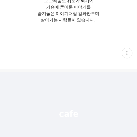
그 그리움도 위로가 되기에
가슴에 묻어둔 이야기를
숨겨놓은 이야기처럼 감싸안으며
살아가는 사람들이 있습니다. .
현
재
게
시
글
추
가
기
능
열
기