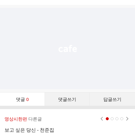
시
글
추
가
기
능
열
기
댓
댓글
0
댓글쓰기
답글쓰기
글
댓
글
영상시한편
다른글
현재페이지 1
2
3
4
리
스
보고 싶은 당신 - 천준집
내
트