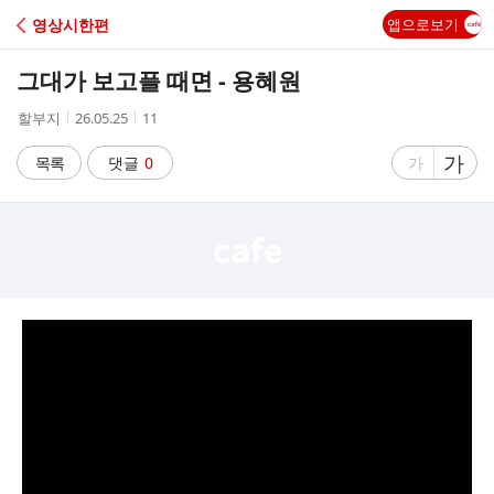
C
영상시한편
앱으로보기
A
그대가 보고플 때면 - 용혜원
F
작
작
조
할부지
26.05.25
11
성
성
회
E
자
시
수
글
가
글
목록
댓글
0
가
간
자
자
크
크
기
기
크
작
게
게