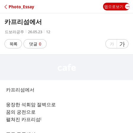
C
Photo_Essay
앱으로보기
A
카프리섬에서
F
작
작
조
드보라공주
26.05.23
12
성
성
회
E
자
시
수
글
가
글
목록
댓글
0
가
간
자
자
크
크
기
기
크
작
게
게
카프리섬에서
웅장한 석회암 절벽으로
꿈의 궁전으로
펼쳐진 카프리섬!