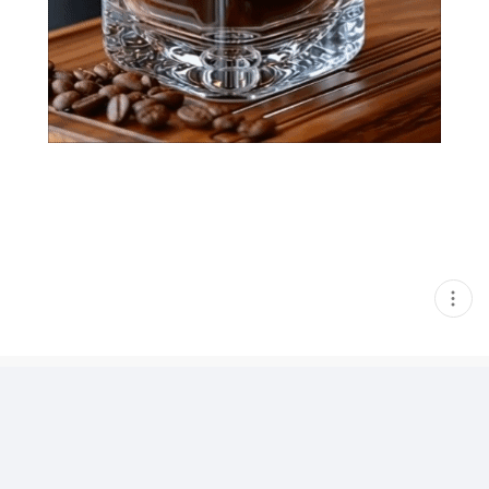
현
재
게
시
글
추
가
기
능
열
기