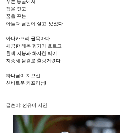
푸른 동굴에서
집을 짓고
꿈을 꾸는
아들과 남펀이 살고 있었다
아나카프리 골목마다
새콤한 레몬 향기가 흐르고
흰색 지붕과 화사한 벽이
지중해 물결로 출렁거렸다
하나님이 지으신
신비로운 카프리섬!
글쓴이: 선유미 시인