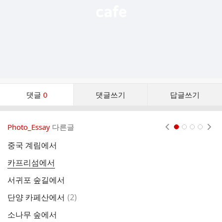
댓
댓글
0
댓글쓰기
답글쓰기
글
댓
글
Photo_Essay
다른글
현재페이지 1
2
3
4
리
스
중국 계림에서
뉴
트
카프리섬에서
파
서귀포 숲길에서
바
댓
단양 카페산에서
(
2
)
글
소나무 숲에서