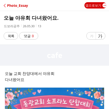
C
Photo_Essay
앱으로보기
A
오늘 야유회 다녀왔어요.
F
작
작
조
드보라공주
26.05.30
13
성
성
회
E
자
시
수
글
가
글
목록
댓글
0
가
간
자
자
크
크
기
기
크
작
게
게
오늘 교회 찬양대에서 야유회
다녀왔어요.