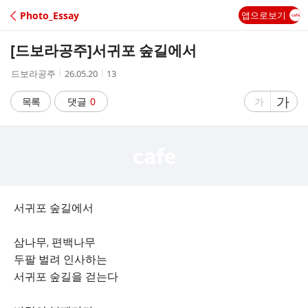
C
Photo_Essay
앱으로보기
A
[드보라공주]
서귀포 숲길에서
F
작
작
조
드보라공주
26.05.20
13
성
성
회
E
자
시
수
글
가
글
목록
댓글
0
가
간
자
자
크
크
기
기
크
작
게
게
서귀포 숲길에서
삼나무, 편백나무
두팔 벌려 인사하는
서귀포 숲길을 걷는다