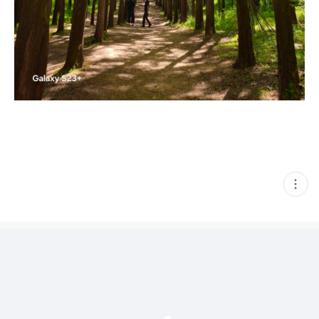
현
재
게
시
글
추
가
기
능
열
기