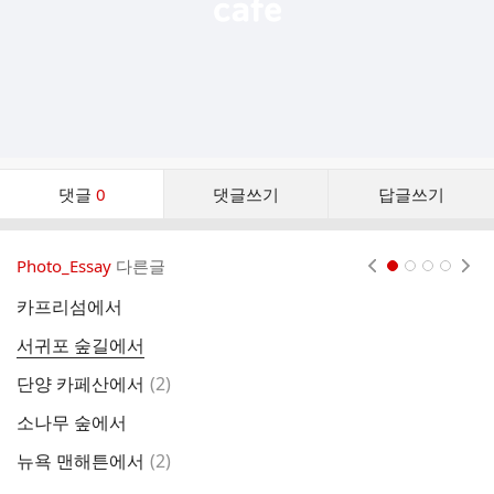
댓
댓글
0
댓글쓰기
답글쓰기
글
댓
글
Photo_Essay
다른글
현재페이지 1
2
3
4
리
스
카프리섬에서
파
트
서귀포 숲길에서
바
댓
단양 카페산에서
(
2
)
글
소나무 숲에서
댓
뉴욕 맨해튼에서
(
2
)
글