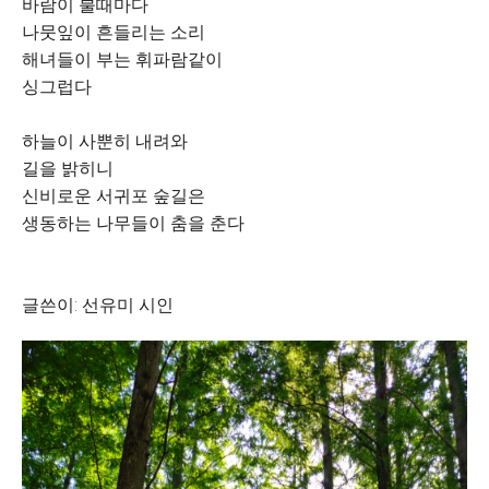
바람이 불때마다
나뭇잎이 흔들리는 소리
해녀들이 부는 휘파람같이
싱그럽다
하늘이 사뿐히 내려와
길을 밝히니
신비로운 서귀포 숲길은
생동하는 나무들이 춤을 춘다
글쓴이: 선유미 시인