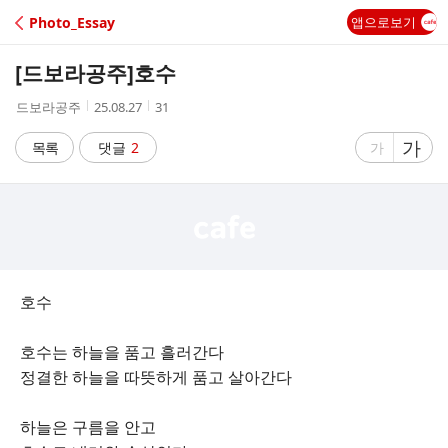
C
Photo_Essay
앱으로보기
A
[드보라공주]
호수
F
작
작
조
드보라공주
25.08.27
31
성
성
회
E
자
시
수
글
가
글
목록
댓글
2
가
간
자
자
크
크
기
기
크
작
게
게
호수
호수는 하늘을 품고 흘러간다
정결한 하늘을 따뜻하게 품고 살아간다
하늘은 구름을 안고