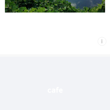
현
재
게
시
글
추
가
기
능
열
기