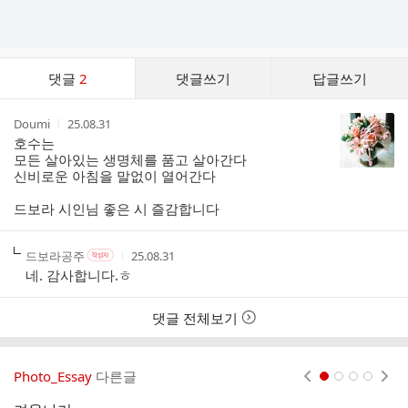
댓
댓글
2
댓글쓰기
답글쓰기
글
댓
작
작
Doumi
25.08.31
글
성
성
호수는
리
자
시
모든 살아있는 생명체를 품고 살아간다
스
간
신비로운 아침을 말없이 열어간다
트
드보라 시인님 좋은 시 즐감합니다
작
작
작
드보라공주
25.08.31
작
성
성
성
성
네. 감사합니다.ㅎ
자
자
시
자
본
간
인
댓글 전체보기
여
부
Photo_Essay
다른글
현재페이지 1
2
3
4