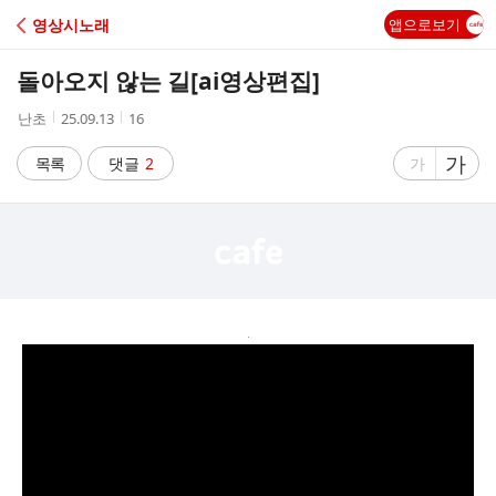
C
영상시노래
앱으로보기
A
돌아오지 않는 길[ai영상편집]
F
작
작
조
난초
25.09.13
16
성
성
회
E
자
시
수
글
가
글
목록
댓글
2
가
간
자
자
크
크
기
기
크
작
게
게
.