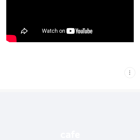
현
재
게
시
글
추
가
기
능
열
기