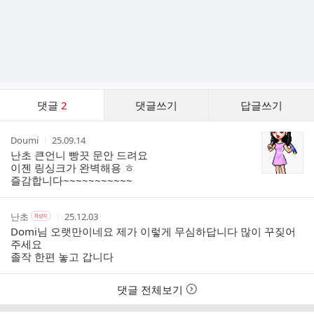
댓
댓글
2
댓글쓰기
답글쓰기
글
댓
작
작
Doumi
25.09.14
글
성
성
난초 큰언니 빵끗 문안 드려요
리
자
시
이젠 링싱크가 완벽해용 ㅎ
스
간
즐감합니다~~~~~~~~~~~
트
작
작
작
난초
25.12.03
작
성
성
성
성
Domi님 오랫만이네요 제가 이렇게 무심하답니다 많이 꾸짖어
자
자
시
자
주세요
본
간
졸작 한편 놓고 갑니다
인
여
부
댓글 전체보기