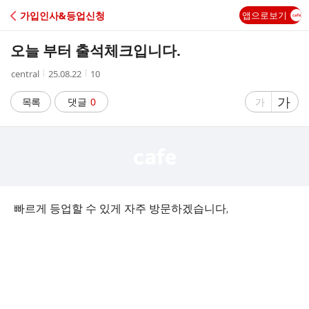
C
가입인사&등업신청
앱으로보기
A
오늘 부터 출석체크입니다.
F
작
작
조
central
25.08.22
10
성
성
회
E
자
시
수
글
가
글
목록
댓글
0
가
간
자
자
크
크
기
기
크
작
게
게
빠르게 등업할 수 있게 자주 방문하겠습니다,