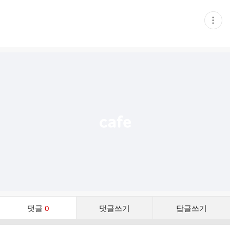
현
재
게
시
글
추
가
기
능
열
기
댓
댓글
0
댓글쓰기
답글쓰기
글
댓