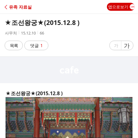
C
유족 자료실
앱으로보기
A
★조선왕궁★(2015.12.8 )
F
작
작
조
사무처
15.12.10
66
성
성
회
E
자
시
수
글
가
글
목록
댓글
1
가
간
자
자
크
크
기
기
크
작
게
게
★조선왕궁★(2015.12.8 )