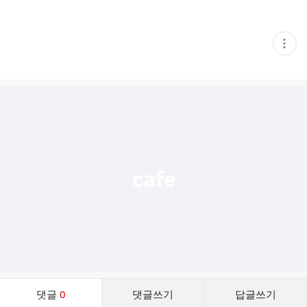
현
재
게
시
글
추
가
기
능
열
기
댓
댓글
0
댓글쓰기
답글쓰기
글