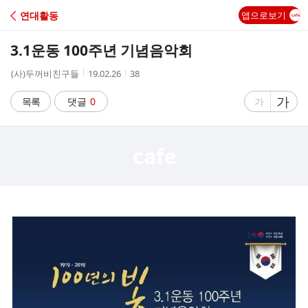
C
연대활동
앱으로보기
A
3.1운동 100주년 기념음악회
F
작
작
조
(사)두꺼비친구들
19.02.26
38
성
성
회
E
자
시
수
글
가
글
목록
댓글
0
가
간
자
자
크
크
기
기
크
작
게
게