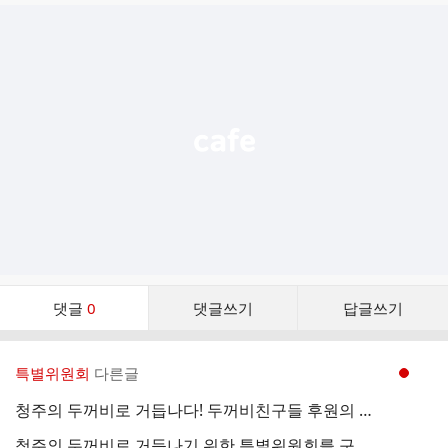
글
추
가
기
능
열
기
댓
댓글
0
댓글쓰기
답글쓰기
글
댓
글
특별위원회
다른글
현재페이지 1
리
스
청주의 두꺼비로 거듭나다! 두꺼비친구들 후원의 날 & 비전선포식
트
청주의 두꺼비로 거듭나기 위한 특별위원회를 구성하였습니다.