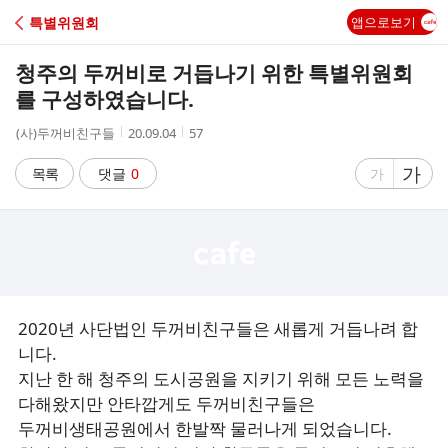
C
특별위원회
앱으로보기
A
청주의 두꺼비로 거듭나기 위한 특별위원회
F
를 구성하였습니다.
작
작
조
(사)두꺼비친구들
20.09.04
57
E
성
성
회
자
시
수
글
가
글
목록
댓글
0
가
간
자
자
크
크
기
기
크
작
게
게
2020년 사단법인 두꺼비친구들은 새롭게 거듭나려 합
니다.
지난 한 해 청주의 도시공원을 지키기 위해 모든 노력을
다해왔지만 안타깝게도 두꺼비친구들은
두꺼비생태공원에서 한발짝 물러나게 되었습니다.