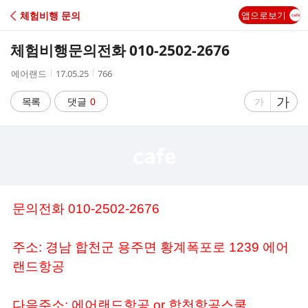
C
체험비행 문의
앱으로보기
A
체험비행문의전화 010-2502-2676
F
작
작
조
에어랜드
17.05.25
766
성
성
회
E
자
시
수
글
가
글
목록
댓글
0
가
간
자
자
크
크
기
기
크
작
게
게
문의전화 010-2502-2676
주소: 경남 합천군 용주면 황계폭포로 1239 에어
랜드항공
다음주소: 에어랜드항공 or 합천항공스쿨