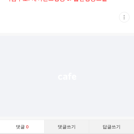
현
재
게
시
글
추
가
기
능
열
기
댓
댓글
0
댓글쓰기
답글쓰기
글