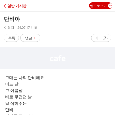
C
일반 게시판
앱으로보기
A
단비야
F
작
작
조
이영지
24.07.17
16
성
성
회
E
자
시
수
글
가
글
목록
댓글
1
가
간
자
자
크
크
기
기
크
작
게
게
그대는 나의 단비에요
어느 날
그 여름날
바로 무덥던 날
날 식혀주는
단비