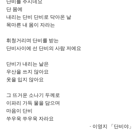
단비를 주시네요
단 몸에
내리는 단비 단비로 닥아온 날
목마른 내 몸이 자라는
휘청거리며 단비를 받는
단비사이에 선 단비의 사람 저에요
단비가 내리는 날은
우산을 쓰지 않아요
옷을 입지 않아요
그 뜨거운 소나기 두께로
이파리 가득 물을 담으며
마음이 단비
쑤우욱 쑤우욱 자라요
- 이영지 「단비야」