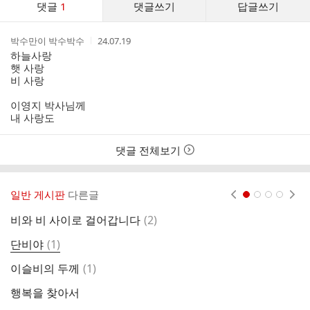
댓글
1
댓글쓰기
답글쓰기
글
댓
작
작
박수만이 박수박수
24.07.19
글
성
성
하늘사랑
리
자
시
햇 사랑
스
간
비 사랑
트
이영지 박사님께
내 사랑도
댓글 전체보기
일반 게시판
다른글
현재페이지 1
2
3
4
댓
비와 비 사이로 걸어갑니다
(
2
)
가
글
댓
단비야
(
1
)
행
글
댓
이슬비의 두께
(
1
)
장
글
행복을 찾아서
행