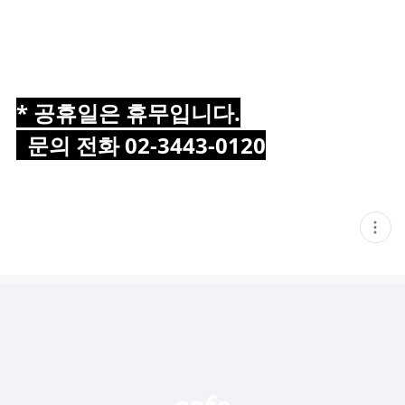
* 일요일은 전화 문의 주세요 ^^
* 공휴일은 휴무입니다.
문의 전화 02-3443-0120
현
재
게
시
글
추
가
기
능
열
기