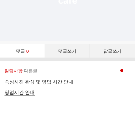
댓
댓글
0
댓글쓰기
답글쓰기
글
댓
글
알림사항
다른글
현재페이지 1
리
스
속성사진 완성 및 영업 시간 안내
트
영업시간 안내