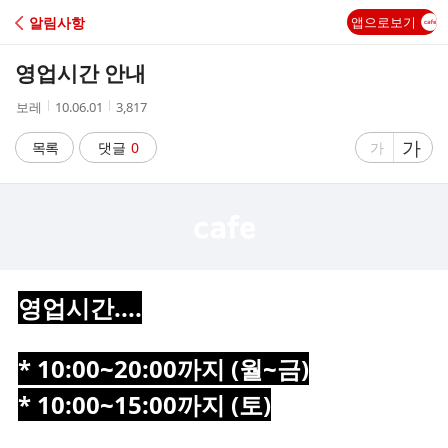
C
알림사항
앱으로보기
A
영업시간 안내
F
작
작
조
보레
10.06.01
3,817
성
성
회
E
자
시
수
글
가
글
목록
댓글
0
가
간
자
자
크
크
기
기
크
작
게
게
영업시간....
* 10:00~20:00까지 (
월~금)
* 10:00~15:00까지 (토)