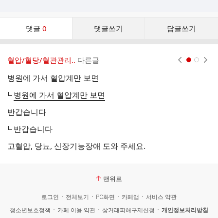
댓
댓글
0
댓글쓰기
답글쓰기
글
댓
글
혈압/혈당/혈관관리..
다른글
현재페이지 1
2
리
스
병원에 가서 혈압계만 보면
트
병원에 가서 혈압계만 보면
반갑습니다
반갑습니다
고
고혈압, 당뇨, 신장기능장애 도와 주세요.
맨위로
로그인
전체보기
PC화면
카페앱
서비스 약관
청소년보호정책
카페 이용 약관
상거래피해구제신청
개인정보처리방침