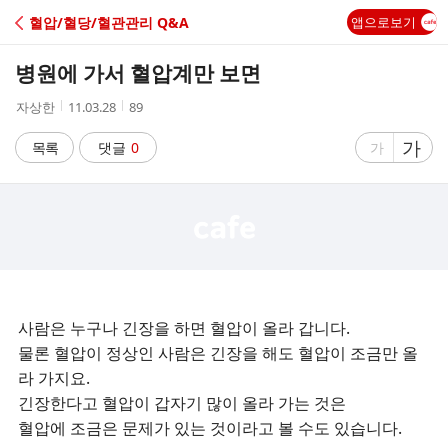
C
혈압/혈당/혈관관리 Q&A
앱으로보기
A
병원에 가서 혈압계만 보면
F
작
작
조
자상한
11.03.28
89
성
성
회
E
자
시
수
글
가
글
목록
댓글
0
가
간
자
자
크
크
기
기
크
작
게
게
사람은 누구나 긴장을 하면 혈압이 올라 갑니다.
물론 혈압이 정상인 사람은 긴장을 해도 혈압이 조금만 올
라 가지요.
긴장한다고 혈압이 갑자기 많이 올라 가는 것은
혈압에 조금은 문제가 있는 것이라고 볼 수도 있습니다.