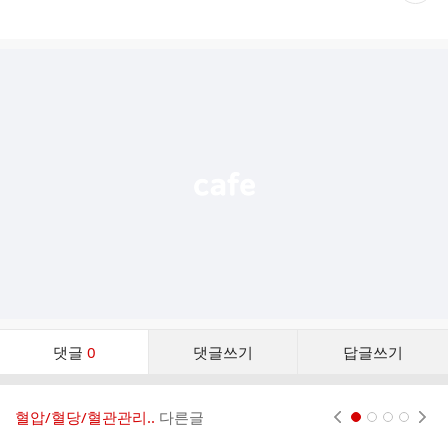
재
게
시
글
추
가
기
능
열
기
댓
댓글
0
댓글쓰기
답글쓰기
글
댓
글
혈압/혈당/혈관관리..
다른글
현재페이지 1
2
3
4
리
스