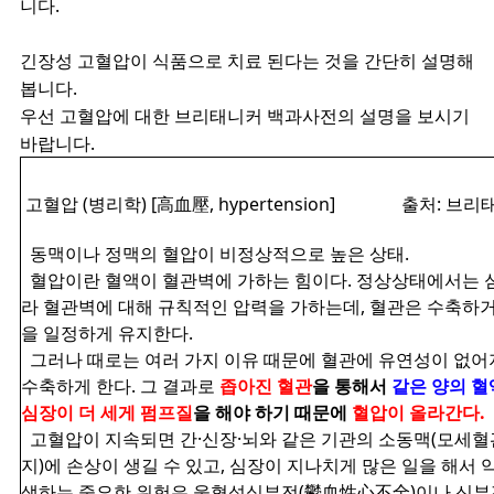
니다.
긴장성 고혈압이 식품으로 치료 된다는 것을 간단히 설명해
봅니다.
우선 고혈압에 대한 브리태니커 백과사전의 설명을 보시기
바랍니다.
고혈압 (병리학) [高血壓, hypertension]
출처: 브리태
동맥이나 정맥의 혈압이 비정상적으로 높은 상태.
혈압이란 혈액이 혈관벽에 가하는 힘이다. 정상상태에서는 
라 혈관벽에 대해 규칙적인 압력을 가하는데, 혈관은 수축하
을 일정하게 유지한다.
그러나 때로는 여러 가지 이유 때문에 혈관에 유연성이 없어
수축하게 한다. 그 결과로
좁아진 혈관
을 통해서
같은 양의 혈
심장이 더 세게 펌프질
을 해야 하기 때문에
혈압이 올라간다.
고혈압이 지속되면 간·신장·뇌와 같은 기관의 소동맥(모세혈
지)에 손상이 생길 수 있고, 심장이 지나치게 많은 일을 해서 
생하는 중요한 위험은 울혈성심부전(鬱血性心不全)이나 신부