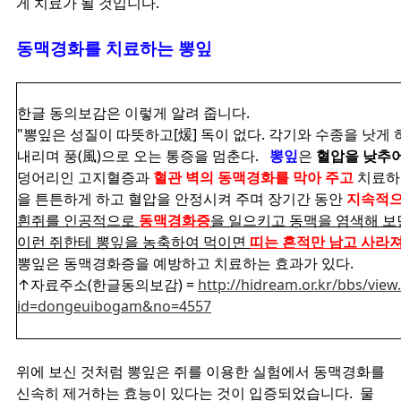
게 치료가 될 것입니다.
동맥경화를 치료하는 뽕잎
한글 동의보감은 이렇게 알려 줍니다.
"뽕잎은 성질이 따뜻하고[煖] 독이 없다. 각기와 수종을 낫게
내리며 풍(風)으로 오는 통증을 멈춘다.
뽕잎
은
혈압을 낮추어
덩어리인 고지혈증과
혈관 벽의 동맥경화를 막아 주고
치료하
을 튼튼하게 하고 혈압을 안정시켜 주며 장기간 동안
지속적으
흰쥐를 인공적으로
동맥경화증
을 일으키고 동맥을 염색해 보
이런 쥐한테 뽕잎을 농축하여 먹이면
띠는 흔적만 남고 사라져
뽕잎은 동맥경화증을 예방하고 치료하는 효과가 있다.
↑자료주소(한글동의보감) =
http://hidream.or.kr/bbs/view
id=dongeuibogam&no=4557
위에 보신 것처럼 뽕잎은 쥐를 이용한 실험에서 동맥경화를
신속히 제거하는 효능이 있다는 것이 입증되었습니다. 물