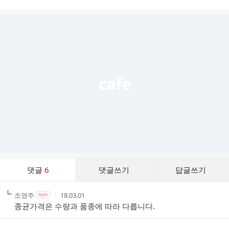
시
글
추
가
기
능
열
기
댓
댓글
6
댓글쓰기
답글쓰기
글
댓
작
작
작
조영주
18.03.01
작
글
성
성
성
성
종균가격은 수량과 품종에 따라 다릅니다.
리
자
자
시
자
스
본
간
인