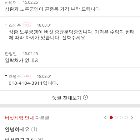
트
작
작
산넘어
15.02.25
여
성
성
상황과 노루궁뎅이 곤충용 가격 부탁 드림니다
부
자
시
간
작
작
작
조영주
18.03.01
작
성
성
성
성
상황 노루궁뎅이 버섯 종균분양중입니다. 가격은 수량과 형태
자
자
시
자
에 따라 차이가 있습니다. 전화주세요
본
간
인
여
작
작
한정인
15.02.25
부
성
성
열락처가 없네요
자
시
간
작
작
작
조영주
18.03.01
작
성
성
성
성
010-4104-3911입니다.
자
자
시
자
본
간
인
댓글 전체보기
여
부
버섯체험 안내
다른글
현재페이지 1
2
3
4
댓
안녕하세요
(
1
)
가
글
댓