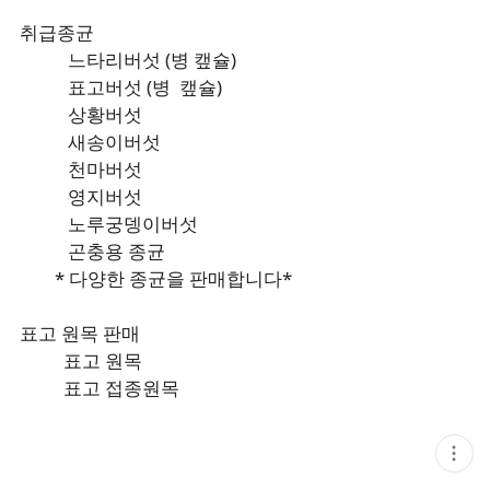
취급종균
느타리버섯 (병 캪슐)
표고버섯 (병 캪슐)
상황버섯
새송이버섯
천마버섯
영지버섯
노루궁뎅이버섯
곤충용 종균
* 다양한 종균을 판매합니다*
표고 원목 판매
표고 원목
표고 접종원목
현
재
게