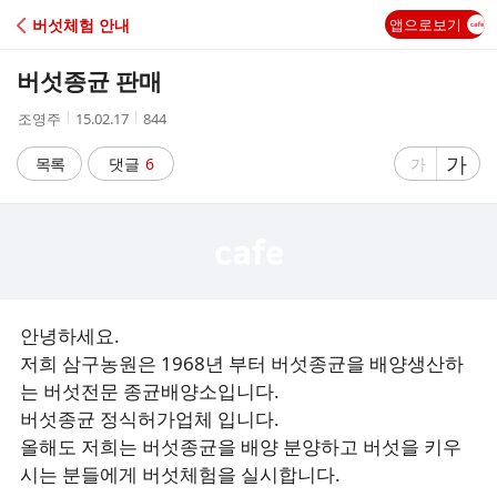
C
버섯체험 안내
앱으로보기
A
버섯종균 판매
F
작
작
조
조영주
15.02.17
844
성
성
회
E
자
시
수
글
가
글
목록
댓글
6
가
간
자
자
크
크
기
기
크
작
게
게
안녕하세요.
저희 삼구농원은 1968년 부터 버섯종균을 배양생산하
는 버섯전문 종균배양소입니다.
버섯종균 정식허가업체 입니다.
올해도 저희는 버섯종균을 배양 분양하고 버섯을 키우
시는 분들에게 버섯체험을 실시합니다.