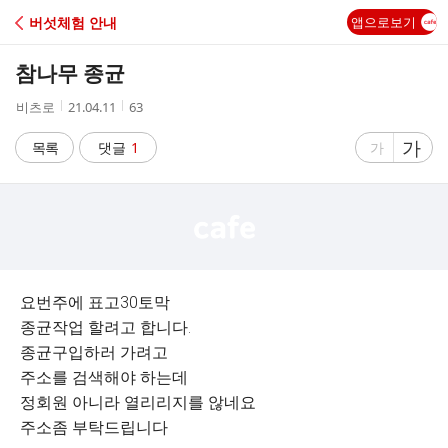
C
버섯체험 안내
앱으로보기
A
참나무 종균
F
작
작
조
비츠로
21.04.11
63
성
성
회
E
자
시
수
글
가
글
목록
댓글
1
가
간
자
자
크
크
기
기
크
작
게
게
요번주에 표고30토막
종균작업 할려고 합니다.
종균구입하러 가려고
주소를 검색해야 하는데
정회원 아니라 열리리지를 않네요
주소좀 부탁드립니다