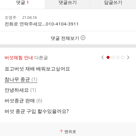
댓글
1
댓글쓰기
답글쓰기
글
댓
작
작
조영주
21.04.16
글
성
성
전화로 연락주세요...010-4104-3911
리
자
시
스
간
트
댓글 전체보기
버섯체험 안내
다른글
현재페이지 1
2
3
4
표고버섯 재배 배워보고싶어요
서
댓
참나무 종균
(
1
)
글
댓
안녕하세요
(
1
)
가
글
댓
버섯종균 판매
(
6
)
글
버섯 종균 구입 할수있을까요?
맨위로