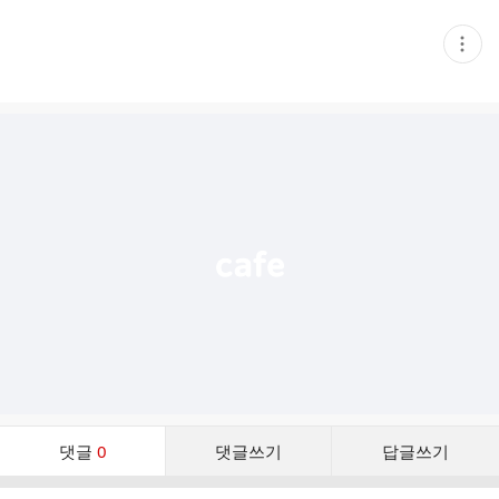
현
재
게
시
글
추
가
기
능
열
기
댓
댓글
0
댓글쓰기
답글쓰기
글
댓