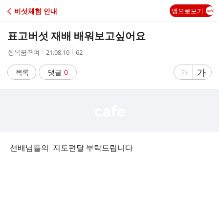
C
버섯체험 안내
앱으로보기
A
표고버섯 재배 배워보고싶어요
F
작
작
조
행복꿈꾸며
21.08.10
62
성
성
회
E
자
시
수
글
가
글
목록
댓글
0
가
간
자
자
크
크
기
기
크
작
게
게
선배님들의 지도편달 부탁드립니다