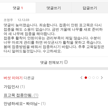
댓
댓글
1
댓글쓰기
답글쓰기
글
댓
작
작
조영주
12.12.03
글
성
성
댓글이 늦어졌습니다. 죄송합니다. 접종이 안된 표고목은 다시
리
자
시
접종을 해도 소용이 없습니다. 금번 겨울에 나무를 새로 준비하
스
간
여 새 나무에 접종을 해야합니다.
트
접종후 활착이 안된이유는 관리부족이 제일 많습니다. 수분이
너무 마르게 관리를 하면 버섯균사가 활착을 못하고 죽습니다.
봄에 접종방법을 배워서 접종하시기 바랍니다. 추후 교육일정은
다시 알려드릴것입니다. 수고하세요.
댓글 전체보기
버섯 이야기
다른글
현재페이지 1
2
3
4
댓
가입인사
(
1
)
초
글
댓
표고목 접종안됨.
(
1
)
등
글
댓
안녕하세요~ 짜야님~
(
1
)
삼
글