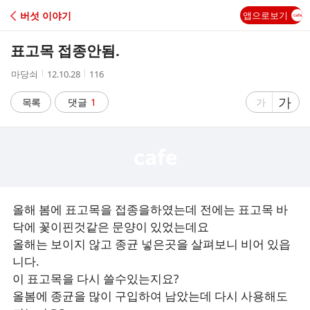
C
버섯 이야기
앱으로보기
A
표고목 접종안됨.
F
작
작
조
마당쇠
12.10.28
116
성
성
회
E
자
시
수
글
가
글
목록
댓글
1
가
간
자
자
크
크
기
기
크
작
게
게
올해 봄에 표고목을 접종을하였는데 전에는 표고목 바
닥에 꽃이핀것같은 문양이 있었는데요
올해는 보이지 않고 종균 넣은곳을 살펴보니 비어 있읍
니다.
이 표고목을 다시 쓸수있는지요?
올봄에 종균을 많이 구입하여 남았는데 다시 사용해도