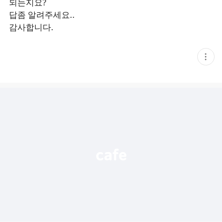
되는지요?
답좀 알려주세요..
감사합니다.
현
재
게
시
글
추
가
기
능
열
기