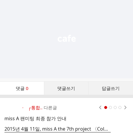
추
가
기
능
열
기
댓
댓글
0
댓글쓰기
답글쓰기
글
댓
글
· ┌통합..
다른글
현재페이지 1
2
3
4
리
스
miss A 팬미팅 최종 참가 안내
m
트
2015년 4월 11일, miss A the 7th project 〈Colors〉팬사인회 안내