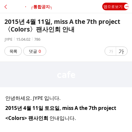
C
· ┌통합공지┐
앱으로보기
A
2015년 4월 11일, miss A the 7th project
F
〈Colors〉팬사인회 안내
작
작
조
JYPE
15.04.02
786
E
성
성
회
자
시
수
글
가
글
목록
댓글
0
가
간
자
자
크
크
기
기
크
작
게
게
안녕하세요. JYPE 입니다.
2015년 4월 11일 토요일, miss A the 7th project
<Colors> 팬사인회
안내입니다.