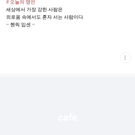
# 오늘의 명언
세상에서 가장 강한 사람은
외로움 속에서도 혼자 서는 사람이다.
– 헨릭 입센 –
현
재
게
시
글
추
가
기
능
열
기