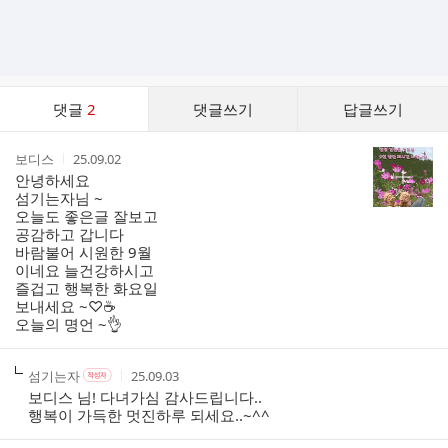
댓
댓글
2
댓글쓰기
답글쓰기
글
댓
작
작
보디스
25.09.02
글
성
성
안녕하세요
리
자
시
섬기는자님 ~
스
간
오늘도 좋은글 잘보고
트
공감하고 갑니다
바람불어 시원한 9월
이네요 늘건강하시고
즐겁고 행복한 화요일
보내세요 ~♡☕️
오늘의 명언 ~👌
작
작
작
섬기는자
25.09.03
작
성
성
성
성
보디스 님! 다녀가심 감사드립니다..
자
자
시
자
행복이 가득한 멋진하루 되세요..~^^
본
간
인