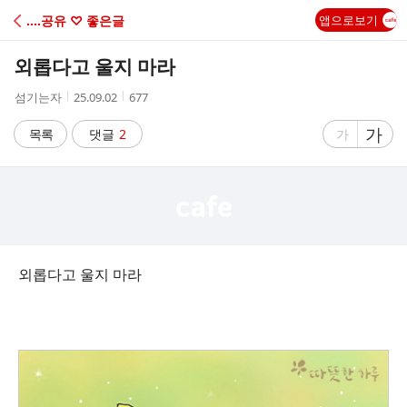
C
‥‥공유 ♡ 좋은글
앱으로보기
A
외롭다고 울지 마라
F
작
작
조
섬기는자
25.09.02
677
성
성
회
E
자
시
수
글
가
글
목록
댓글
2
가
간
자
자
크
크
기
기
크
작
게
게
외롭다고 울지 마라