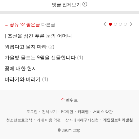
여
댓글 전체보기
부
‥‥공유 ♡ 좋은글
다른글
현재페이지 1
2
3
4
[ 조선을 섬긴 푸른 눈의 어머니
남
댓
외롭다고 울지 마라
(
2
)
하
글
댓
가을빛 물드는 9월을 선물합니다
(
1
)
9
글
꽃에 대한 헌시
人
댓
바라기와 버리기
(
1
)
거
글
맨위로
로그인
전체보기
PC화면
카페앱
서비스 약관
청소년보호정책
카페 이용 약관
상거래피해구제신청
개인정보처리방침
©
Daum Corp.