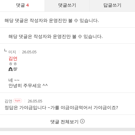
댓
댓글
4
댓글쓰기
답글쓰기
글
댓
해당 댓글은 작성자와 운영진만 볼 수 있습니다.
글
리
스
해당 댓글은 작성자와 운영진만 볼 수 있습니다.
트
작
작
미지
26.05.05
성
성
김언
자
시
ㅎㅎ
간
👸💯
네 ~~
안녕히 주무세요 ^^
작
작
작
김언
26.05.05
작
성
성
성
성
정답은 가야금입니다 ~가를 야금야금먹어서 가야금이죠?
자
자
시
자
본
간
인
댓글 전체보기
여
부