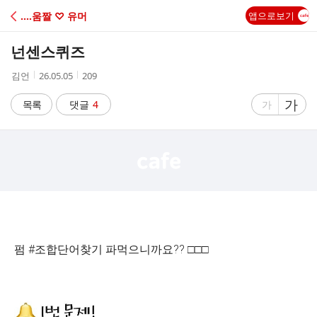
C
‥‥움짤 ♡ 유머
앱으로보기
A
넌센스퀴즈
F
작
작
조
김언
26.05.05
209
성
성
회
E
자
시
수
글
가
글
목록
댓글
4
가
간
자
자
크
크
기
기
크
작
게
게
펌 #조합단어찾기 파먹으니까요?? □□□