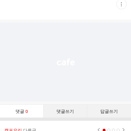
현
재
게
시
글
추
가
기
능
열
기
댓
댓글
0
댓글쓰기
답글쓰기
글
댓
글
캠프요리
다른글
현재페이지 1
2
3
4