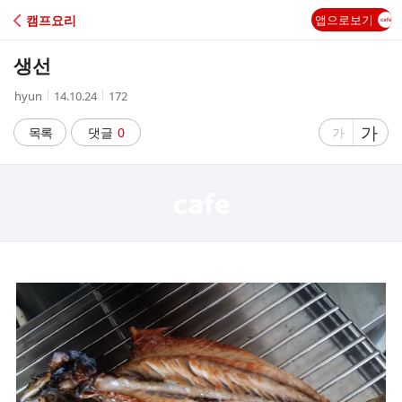
C
캠프요리
앱으로보기
A
생선
F
작
작
조
hyun
14.10.24
172
성
성
회
E
자
시
수
글
가
글
목록
댓글
0
가
간
자
자
크
크
기
기
크
작
게
게